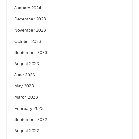
January 2024
December 2023
November 2023
October 2023
September 2023
August 2023
June 2023
May 2023
March 2023
February 2023
September 2022
August 2022