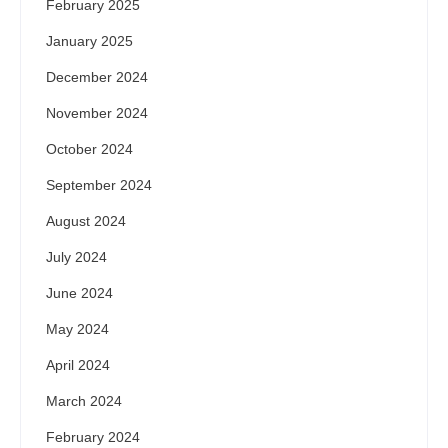
February 2025
January 2025
December 2024
November 2024
October 2024
September 2024
August 2024
July 2024
June 2024
May 2024
April 2024
March 2024
February 2024