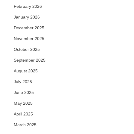
February 2026
January 2026
December 2025
November 2025
October 2025
September 2025
August 2025
July 2025
June 2025
May 2025
April 2025
March 2025