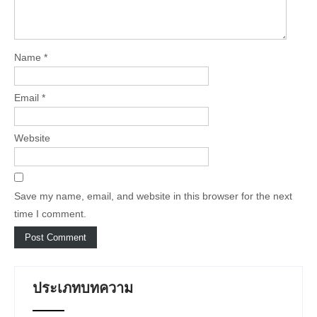
Name
*
Email
*
Website
Save my name, email, and website in this browser for the next
time I comment.
ประเภทบทความ