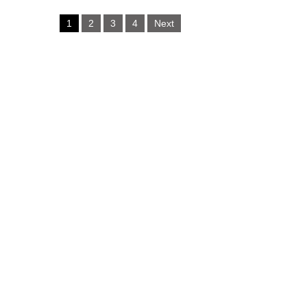
Posts
1
2
3
4
Next
navigation