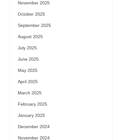
November 2025
October 2025
September 2025
August 2025
July 2025
June 2025
May 2025
April 2025
March 2025
February 2025
January 2025
December 2024
November 2024