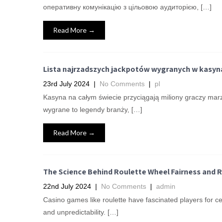
оперативну комунікацію з цільовою аудиторією, […]
Read More →
Lista najrzadszych jackpotów wygranych w kasyn
23rd July 2024
|
No Comments
|
pl
Kasyna na całym świecie przyciągają miliony graczy marz
wygrane to legendy branży, […]
Read More →
The Science Behind Roulette Wheel Fairness an
22nd July 2024
|
No Comments
|
admin
Casino games like roulette have fascinated players for ce
and unpredictability. […]