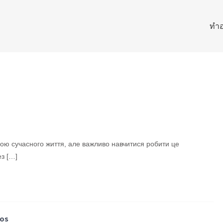
ทำอ
ю сучасного життя, але важливо навчитися робити це
з […]
nos