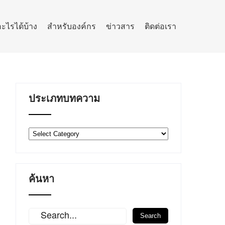
ะไรได้บ้าง
สำหรับองค์กร
ข่าวสาร
ติดต่อเรา
ประเภทบทความ
ประเภท
บทความ
ค้นหา