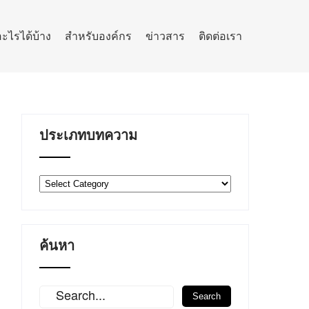
ะไรได้บ้าง
สำหรับองค์กร
ข่าวสาร
ติดต่อเรา
ประเภทบทความ
ประเภท
บทความ
ค้นหา