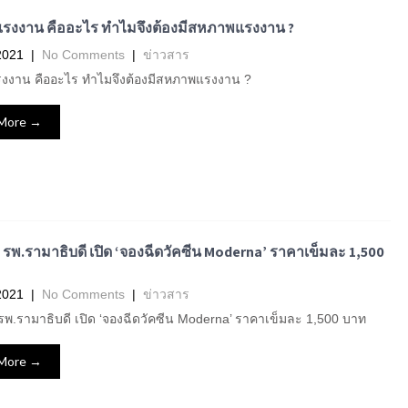
งงาน คืออะไร ทำไมจึงต้องมีสหภาพแรงงาน ?
2021
|
No Comments
|
ข่าวสาร
งาน คืออะไร ทำไมจึงต้องมีสหภาพแรงงาน ?
More →
ว! รพ.รามาธิบดี เปิด ‘จองฉีดวัคซีน Moderna’ ราคาเข็มละ 1,500
2021
|
No Comments
|
ข่าวสาร
! รพ.รามาธิบดี เปิด ‘จองฉีดวัคซีน Moderna’ ราคาเข็มละ 1,500 บาท
More →