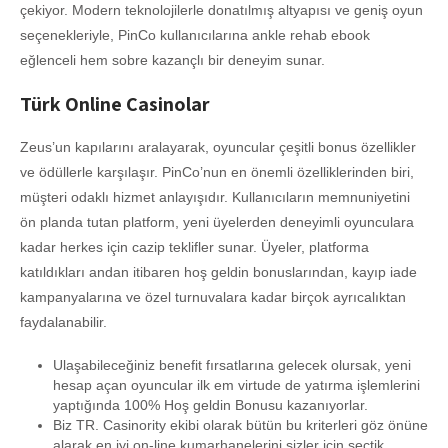
çekiyor. Modern teknolojilerle donatılmış altyapısı ve geniş oyun
seçenekleriyle, PinCo kullanıcılarına ankle rehab ebook
eğlenceli hem sobre kazançlı bir deneyim sunar.
Türk Online Casinolar
Zeus’un kapılarını aralayarak, oyuncular çeşitli bonus özellikler
ve ödüllerle karşılaşır. PinCo’nun en önemli özelliklerinden biri,
müşteri odaklı hizmet anlayışıdır. Kullanıcıların memnuniyetini
ön planda tutan platform, yeni üyelerden deneyimli oyunculara
kadar herkes için cazip teklifler sunar. Üyeler, platforma
katıldıkları andan itibaren hoş geldin bonuslarından, kayıp iade
kampanyalarına ve özel turnuvalara kadar birçok ayrıcalıktan
faydalanabilir.
Ulaşabileceğiniz benefit fırsatlarına gelecek olursak, yeni
hesap açan oyuncular ilk em virtude de yatırma işlemlerini
yaptığında 100% Hoş geldin Bonusu kazanıyorlar.
Biz TR. Casinority ekibi olarak bütün bu kriterleri göz önüne
alarak en iyi on-line kumarhanelerini sizler için seçtik.