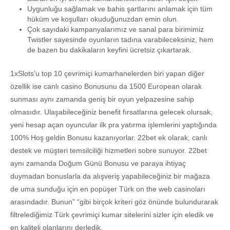
Uygunluğu sağlamak ve bahis şartlarını anlamak için tüm
hüküm ve koşulları okuduğunuzdan emin olun.
Çok sayıdaki kampanyalarımız ve sanal para birimimiz
Twistler sayesinde oyunların tadına varabileceksiniz, hem
de bazen bu dakikaların keyfini ücretsiz çıkartarak.
1xSlots’u top 10 çevrimiçi kumarhanelerden biri yapan diğer
özellik ise canlı casino Bonusunu da 1500 European olarak
sunması aynı zamanda geniş bir oyun yelpazesine sahip
olmasıdır. Ulaşabileceğiniz benefit fırsatlarına gelecek olursak,
yeni hesap açan oyuncular ilk pra yatırma işlemlerini yaptığında
100% Hoş geldin Bonusu kazanıyorlar. 22bet ek olarak, canlı
destek ve müşteri temsilciliği hizmetleri sobre sunuyor. 22bet
aynı zamanda Doğum Günü Bonusu ve paraya ihtiyaç
duymadan bonuslarla da alışveriş yapabileceğiniz bir mağaza
de uma sunduğu için en popüşer Türk on the web casinoları
arasındadır. Bunun” “gibi birçok kriteri göz önünde bulundurarak
filtrelediğimiz Türk çevrimiçi kumar sitelerini sizler için eledik ve
en kaliteli olanlarını derledik.