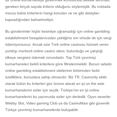
gereken birçok sayıda kriterin olduğunu söylemiştik. Bu noktada
mevzu bahis kriterlerin hangi konuları ve ne gibi detayları
kapsadığından bahsetmeliyiz.
Bu gönderimler hiçbir kesintiye uğramadığı için online gambling
establishment hesaplarınızdan çektiğiniz em virtude de için vergi
ödemiyorsunuz. Ancak size Türk online casinosu hizmeti veren
yurtdışı merkezli online casino sitesi, bulunduğu ve çalıştığı
ülkeye vergisini ödemek zorundadır. Top Türk çevrimiçi
kumarhaneleri belirli kriterlere göre filtrelenmelidir. Bunun sebebi
online gambling establishment sitelerinin birbirinden farklı
özelliklere, bonuslara sahip olmasıdır. Biz TR. Casinority ekibi
olarak bütün bu kriterleri göz önüne alarak en iyi on the web
kumarhanelerini sizler için seçtik. Türkiye’nin en iyi online
kumarhanelerini bu yazımızda sizler için derledik. Oyun severler
Webby Slot, Video gaming Club ya da CasinoMaxi gibi güvenilir
Türkçe çevrimiçi kumarhanelerde buluşabilir.