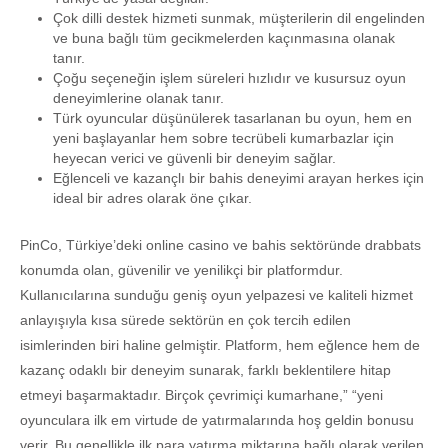
Çok dilli destek hizmeti sunmak, müşterilerin dil engelinden
ve buna bağlı tüm gecikmelerden kaçınmasına olanak
tanır.
Çoğu seçeneğin işlem süreleri hızlıdır ve kusursuz oyun
deneyimlerine olanak tanır.
Türk oyuncular düşünülerek tasarlanan bu oyun, hem en
yeni başlayanlar hem sobre tecrübeli kumarbazlar için
heyecan verici ve güvenli bir deneyim sağlar.
Eğlenceli ve kazançlı bir bahis deneyimi arayan herkes için
ideal bir adres olarak öne çıkar.
PinCo, Türkiye’deki online casino ve bahis sektöründe drabbats
konumda olan, güvenilir ve yenilikçi bir platformdur.
Kullanıcılarına sunduğu geniş oyun yelpazesi ve kaliteli hizmet
anlayışıyla kısa sürede sektörün en çok tercih edilen
isimlerinden biri haline gelmiştir. Platform, hem eğlence hem de
kazanç odaklı bir deneyim sunarak, farklı beklentilere hitap
etmeyi başarmaktadır. Birçok çevrimiçi kumarhane,” “yeni
oyunculara ilk em virtude de yatırmalarında hoş geldin bonusu
verir. Bu genellikle ilk para yatırma miktarına bağlı olarak verilen