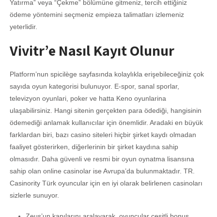
Yatırma” veya “Çekme” bölümüne gitmeniz, tercih ettiğiniz
ödeme yöntemini seçmeniz empieza talimatları izlemeniz
yeterlidir.
Vivitr’e Nasıl Kayıt Olunur
Platform’nun spicilège sayfasında kolaylıkla erişebileceğiniz çok
sayıda oyun kategorisi bulunuyor. E-spor, sanal sporlar,
televizyon oyunlari, poker ve hatta Keno oyunlarina
ulaşabilirsiniz. Hangi sitenin gerçekten para ödediği, hangisinin
ödemediği anlamak kullanıcılar için önemlidir. Aradaki en büyük
farklardan biri, bazı casino siteleri hiçbir şirket kaydı olmadan
faaliyet gösterirken, diğerlerinin bir şirket kaydına sahip
olmasıdır. Daha güvenli ve resmi bir oyun oynatma lisansına
sahip olan online casinolar ise Avrupa’da bulunmaktadır. TR.
Casinority Türk oyuncular için en iyi olarak belirlenen casinoları
sizlerle sunuyor.
Zeus’un kapılarını aralayarak, oyuncular çeşitli bonus