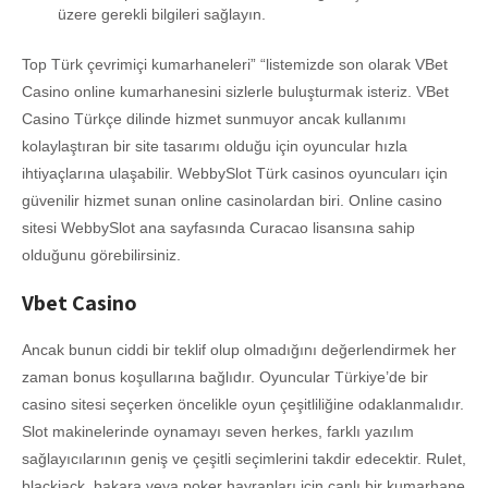
üzere gerekli bilgileri sağlayın.
Top Türk çevrimiçi kumarhaneleri” “listemizde son olarak VBet
Casino online kumarhanesini sizlerle buluşturmak isteriz. VBet
Casino Türkçe dilinde hizmet sunmuyor ancak kullanımı
kolaylaştıran bir site tasarımı olduğu için oyuncular hızla
ihtiyaçlarına ulaşabilir. WebbySlot Türk casinos oyuncuları için
güvenilir hizmet sunan online casinolardan biri. Online casino
sitesi WebbySlot ana sayfasında Curacao lisansına sahip
olduğunu görebilirsiniz.
Vbet Casino
Ancak bunun ciddi bir teklif olup olmadığını değerlendirmek her
zaman bonus koşullarına bağlıdır. Oyuncular Türkiye’de bir
casino sitesi seçerken öncelikle oyun çeşitliliğine odaklanmalıdır.
Slot makinelerinde oynamayı seven herkes, farklı yazılım
sağlayıcılarının geniş ve çeşitli seçimlerini takdir edecektir. Rulet,
blackjack, bakara veya poker hayranları için canlı bir kumarhane