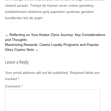
reward paradır. Türkiye’de hizmet veren online gambling
establishment sitelerine giriş yaparken uyulması gereken
kurallardan biri de yaştır.
Post
←
Reflecting on Your Aviator Oyna Journey: Key Considerations
and Thoughts
navigation
Maximizing Rewards: Casino Loyalty Programs and Popular
Glory Casino Slots
→
Leave a Reply
Your email address will not be published.
Required fields are
marked
*
Comment
*