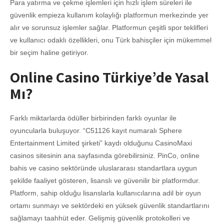
Para yatırma ve çekme işlemleri için hızlı işlem süreleri ile
güvenlik empieza kullanım kolaylığı platformun merkezinde yer
alır ve sorunsuz işlemler sağlar. Platformun çeşitli spor teklifleri
ve kullanıcı odaklı özellikleri, onu Türk bahisçiler için mükemmel
bir seçim haline getiriyor.
Online Casino Türkiye’de Yasal
Mı?
Farklı miktarlarda ödüller birbirinden farklı oyunlar ile
oyuncularla buluşuyor. “C51126 kayıt numaralı Sphere
Entertainment Limited şirketi” kaydı olduğunu CasinoMaxi
casinos sitesinin ana sayfasında görebilirsiniz. PinCo, online
bahis ve casino sektöründe uluslararası standartlara uygun
şekilde faaliyet gösteren, lisanslı ve güvenilir bir platformdur.
Platform, sahip olduğu lisanslarla kullanıcılarına adil bir oyun
ortamı sunmayı ve sektördeki en yüksek güvenlik standartlarını
sağlamayı taahhüt eder. Gelişmiş güvenlik protokolleri ve