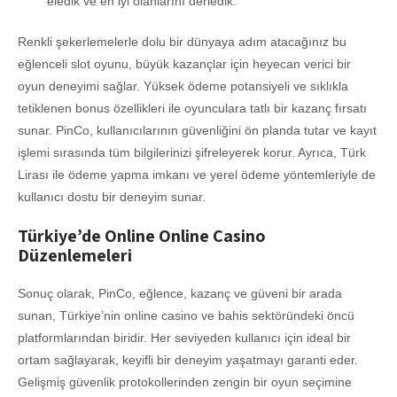
eledik ve en iyi olanlarını derledik.
Renkli şekerlemelerle dolu bir dünyaya adım atacağınız bu
eğlenceli slot oyunu, büyük kazançlar için heyecan verici bir
oyun deneyimi sağlar. Yüksek ödeme potansiyeli ve sıklıkla
tetiklenen bonus özellikleri ile oyunculara tatlı bir kazanç fırsatı
sunar. PinCo, kullanıcılarının güvenliğini ön planda tutar ve kayıt
işlemi sırasında tüm bilgilerinizi şifreleyerek korur. Ayrıca, Türk
Lirası ile ödeme yapma imkanı ve yerel ödeme yöntemleriyle de
kullanıcı dostu bir deneyim sunar.
Türkiye’de Online Online Casino
Düzenlemeleri
Sonuç olarak, PinCo, eğlence, kazanç ve güveni bir arada
sunan, Türkiye’nin online casino ve bahis sektöründeki öncü
platformlarından biridir. Her seviyeden kullanıcı için ideal bir
ortam sağlayarak, keyifli bir deneyim yaşatmayı garanti eder.
Gelişmiş güvenlik protokollerinden zengin bir oyun seçimine