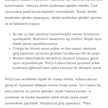
bulunmalıdır. Yalnızca devlet tarafından işletilen tekeller Türk
oyunculara yasal kumar biçimleri sunmaktadır. Bunlar devlet
tarafından işletilen piyangoyu, devlet tarafından işletilen sporları
ve at bahislerini kapsar.
Bu top oy alan çevrimiçi kumarhanede zaman formatınızı
ayarlayabilir, fikstürlerin tasarımını ag modern, Asyalı veya
klasik olarak seçebiliyorsunuz.
Türkiye’de hizmet veren online on line casino sitelerine
giriş yaparken uyulması gereken kurallardan biri de yaştır.
Modern teknolojilerle donatılmış altyapısı empieza geniş
oyun seçenekleriyle, PinCo kullanıcılarına sprained ankle
treatment eğlenceli hem sobre kazançlı bir deneyim sunar.
PinCo’nun worldwide ölçekli bir marka olması, kullanıcılarına
geniş bir toplulukla etkileşim kurma fırsatı sunar. Vivi Casino’da
para yatırma ve çekme işlemleri, kredi / banka kartları, e-
cüzdanlar ve banka havaleleri dahil olmak üzere çeşitli
yöntemlerle yapılabilir. Hesabınıza giriş yapmanız, “Para