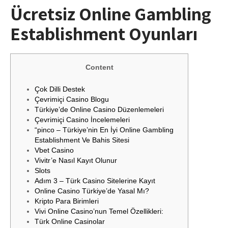
Ücretsiz Online Gambling
Establishment Oyunları
Content
Çok Dilli Destek
Çevrimiçi Casino Blogu
Türkiye’de Online Casino Düzenlemeleri
Çevrimiçi Casino İncelemeleri
“pinco – Türkiye’nin En İyi Online Gambling
Establishment Ve Bahis Sitesi
Vbet Casino
Vivitr’e Nasıl Kayıt Olunur
Slots
Adım 3 – Türk Casino Sitelerine Kayıt
Online Casino Türkiye’de Yasal Mı?
Kripto Para Birimleri
Vivi Online Casino’nun Temel Özellikleri:
Türk Online Casinolar