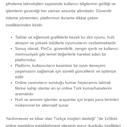
şifreleme teknolojileri sayesinde kullanıcı bilgilerinin gizliliği ve
işlemlerin güvenliği her zaman assurée altındadır. Güvenilir
ödeme yöntemleri, platformun durante dikkat çeken
özelliklerinden biridir.
Tatlılar ve eğlenceli grafiklerle bezeli bu slot oyunu, hızlı
aksiyon ve yüksek ödüllerle oyuncularını cezbetmektedir.
Sonuç olarak, PinCo, güvenilirlik, zengin içerik ve kullanıcı
memnuniyeti gibi temel değerlerle hareket eden bir
platformdur.
Platform, kullanıcıların kesintisiz bir oyun deneyimi
yaşamasını sağlamak için sürekli güncellenir ve optimize
edilir.
Online casinoların sunduğu kumar heyecanını tatmak
fikrine sahip olanlar en iyi online Türk kumarhanelerini
aramalıdır.
Hızlı ve anonim işlemler arayanlar için kripto para birimleri
mükemmel bir alternatif sunar.
Yardımsever ve kibar olan Türkçe müşteri desteği” “de 1xSlots
online gambling establishment sitesinin gurur duyduğu özellikleri