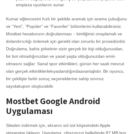
empieza oyunlarını sunar.
Kumar eğlencesini hızlı bir şekilde aramak için arama çubuğunu
ve “Yeni”, “Popüler” ve “Favoriler” bölümlerini kullanabilirsiniz.
Mostbet hesabınızın doğrulanması ⏤ kimliğinizi onaylamak ve
dolandırıcılığı önlemek için gerekli olan zorunlu bir prosedürdür.
Doğrulama, bahis şirketinin sizin gerçek bir kişi olduğunuzdan,
bir bot olmadığınızdan ve yasal yaşta olduğunuzdan emin
olmasını sağlar. Sanal spor etkinlikleri, günün her saati mevcut
olan gerçek etkinliklerlekıyaslandığındaavantajlıdır. Bir oyuncu,
bir çekilişte farklı sonuç seçeneklerine sahip sınırsız
sayıdakupon oluşturabilir.
Mostbet Google Android
Uygulaması
Siteden indirmek için, ekranın sol üst köşesindeki Apple
simgesine tıklayın. Uygulama, cihazınızın belleğinde 87 MB boş