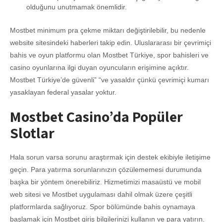
olduğunu unutmamak önemlidir.
Mostbet minimum pra çekme miktarı değiştirilebilir, bu nedenle
website sitesindeki haberleri takip edin. Uluslararası bir çevrimiçi
bahis ve oyun platformu olan Mostbet Türkiye, spor bahisleri ve
casino oyunlarına ilgi duyan oyuncuların erişimine açıktır.
Mostbet Türkiye’de güvenli” “ve yasaldır çünkü çevrimiçi kumarı
yasaklayan federal yasalar yoktur.
Mostbet Casino’da Popüler
Slotlar
Hala sorun varsa sorunu araştırmak için destek ekibiyle iletişime
geçin. Para yatırma sorunlarınızın çözülememesi durumunda
başka bir yöntem önerebiliriz. Hizmetimizi masaüstü ve mobil
web sitesi ve Mostbet uygulaması dahil olmak üzere çeşitli
platformlarda sağlıyoruz. Spor bölümünde bahis oynamaya
başlamak için Mostbet giriş bilgilerinizi kullanın ve para yatırın.