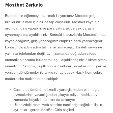
Mostbet Zerkalo
Bu nedenle eğlenceye katılmak istiyorsanız Mostbet giriş
bilgilerinizi almak için bir hesap oluşturun. Mostbet kaydının
ardından giriş yapabilir ve para yatırarak gerçek parayla
oynamaya başlayabilirsiniz. Sonraki kılavuzlarda Mostbet’e nasıl
kaydolacağınız, giriş yapacağınız empieza para yatıracağınız
konusunda adım adım talimatlar sunacağız. Destek servisine
yalnızca telefondan değil, aynı zamanda doğrudan sitede
otomatik bir arama kullanarak ag ulaşabileceğinizi dikkate almak
önemlidir. Platform, çeşitli bonus özellikleri, ücretsiz dönüşler ve
yeniden döndürmeler ile ankle rehab ebook klasik hem sobre
modern slot makinelerine sahiptir.
Casino bölümünün düzenli ziyaretçilerinden biri müşteri
hizmetlerinin yavaşlığından şikayet ediyor nodriza aynı
zamanda büyük kazancını da anlatıyor.
Ülkenizdeki resmi web sitesine nasıl erişeceğinize ilişkin
ayrıntıları içeren MostBet Giriş bilgileri.