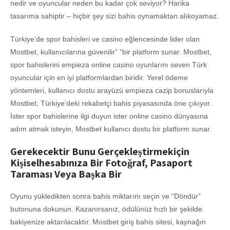
nedir ve oyuncular neden bu kadar çok seviyor? Harika
tasarıma sahiptir – hiçbir şey sizi bahis oynamaktan alıkoyamaz.
Türkiye’de spor bahisleri ve casino eğlencesinde lider olan
Mostbet, kullanıcılarına güvenilir” “bir platform sunar. Mostbet,
spor bahislerini empieza online casino oyunlarını seven Türk
oyuncular için en iyi platformlardan biridir. Yerel ödeme
yöntemleri, kullanıcı dostu arayüzü empieza cazip bonuslarıyla
Mostbet, Türkiye’deki rekabetçi bahis piyasasında öne çıkıyor.
İster spor bahislerine ilgi duyun ister online casino dünyasına
adım atmak isteyin, Mostbet kullanıcı dostu bir platform sunar.
Gerekecektir Bunu Gerçekleştirmekiçin
Kişiselhesabınıza Bir Fotoğraf, Pasaport
Taraması Veya Başka Bir
Oyunu yükledikten sonra bahis miktarını seçin ve “Döndür”
butonuna dokunun. Kazanırsanız, ödülünüz hızlı bir şekilde
bakiyenize aktarılacaktır. Mostbet giriş bahis sitesi, kaynağın