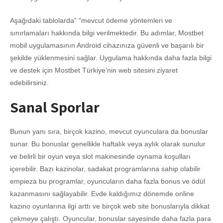
Aşağıdaki tablolarda” “mevcut ödeme yöntemleri ve
sınırlamaları hakkında bilgi verilmektedir. Bu adımlar, Mostbet
mobil uygulamasının Android cihazınıza güvenli ve başarılı bir
şekilde yüklenmesini sağlar. Uygulama hakkında daha fazla bilgi
ve destek için Mostbet Türkiye’nin web sitesini ziyaret
edebilirsiniz.
Sanal Sporlar
Bunun yanı sıra, birçok kazino, mevcut oyunculara da bonuslar
sunar. Bu bonuslar genellikle haftalık veya aylık olarak sunulur
ve belirli bir oyun veya slot makinesinde oynama koşulları
içerebilir. Bazı kazinolar, sadakat programlarına sahip olabilir
empieza bu programlar, oyuncuların daha fazla bonus ve ödül
kazanmasını sağlayabilir. Evde kaldığımız dönemde online
kazino oyunlarına ilgi arttı ve birçok web site bonuslarıyla dikkat
çekmeye çalıştı. Oyuncular, bonuslar sayesinde daha fazla para