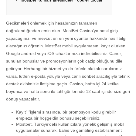
Mostbet Kumarhanesindeki Popüler Slotlar
Gecikmeleri önlemek için hesabınızın tamamen
doğrulandığından emin olun. MostBet Casino’ya nasıl giriş
yapacağınızı ve mevcut en en yeni oyunlar hakkında nasıl bilgi
alacağınızı öğrenin. MostBet mobil uygulamasını kayıt olurken
Google android veya iOS cihazlarınıza indirebilirsiniz. Caner,
sunulan bonuslar ve promosyonların çok cazip olduğunu dile
getiriyor. Herhangi bir hizmet ya da ürünle alakalı sorularınız
varsa, lütfen e-posta yoluyla veya canlı sohbet aracılığıyla teknik
destek ekibimizle iletişime geçin. Casino, hafta içi 24 ketika
boyunca ve hafta sonu ile tatil günlerinde 12 saat içinde size geri
dönüş yapacaktır.
Kayıt” “işlemi sırasında, bir promosyon kodu girebilir
empieza bir hoşgeldin bonusu seçebilirsiniz.
Mostbet, Türkiye’deki kullanıcılara yönelik gelişmiş mobil
uygulamalar sunarak, bahis ve gambling establishment