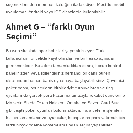
seçeneklerinden memnun kaldığını ifade ediyor. MostBet mobil
uygulaması Android veya iOS cihazlarda kullanılabilir.
Ahmet G – “farklı Oyun
Seçimi”
Bu web sitesinde spor bahisleri yapmak isteyen Türk
kullanıcıların öncelikle kayıt olmaları ve bir hesap açmaları
gerekmektedir. Bu adımı tamamladıktan sonra, hesap kontrol
panelinizden veya ilgilendiğiniz herhangi bir canlı bülten
ekranından hemen bahis oynamaya başlayabilirsiniz. Çevrimiçi
poker odası, oyuncuların birbirleriyle turnuvalarda ve ring
oyunlarında gerçek para kazanma amacıyla rekabet etmelerine
izin verir. Sitede Texas Hold’em, Omaha ve Seven Card Stud
gibi çeşitli poker oyunları bulunmaktadır. Para çekme işlemleri
hızlıca tamamlanır ve oyuncular, hesaplarına para yatırmak için
farklı birçok ödeme yöntemi arasından seçim yapabilirler.