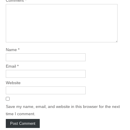
Comment
*
Name
*
Email
*
Website
Save my name, email, and website in this browser for the next
time I comment.