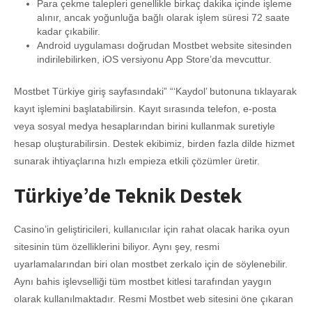
Para çekme talepleri genellikle birkaç dakika içinde işleme
alınır, ancak yoğunluğa bağlı olarak işlem süresi 72 saate
kadar çıkabilir.
Android uygulaması doğrudan Mostbet website sitesinden
indirilebilirken, iOS versiyonu App Store’da mevcuttur.
Mostbet Türkiye giriş sayfasındaki” “‘Kaydol’ butonuna tıklayarak
kayıt işlemini başlatabilirsin. Kayıt sırasında telefon, e-posta
veya sosyal medya hesaplarından birini kullanmak suretiyle
hesap oluşturabilirsin. Destek ekibimiz, birden fazla dilde hizmet
sunarak ihtiyaçlarına hızlı empieza etkili çözümler üretir.
Türkiye’de Teknik Destek
Casino’in geliştiricileri, kullanıcılar için rahat olacak harika oyun
sitesinin tüm özelliklerini biliyor. Aynı şey, resmi
uyarlamalarından biri olan mostbet zerkalo için de söylenebilir.
Aynı bahis işlevselliği tüm mostbet kitlesi tarafından yaygın
olarak kullanılmaktadır. Resmi Mostbet web sitesini öne çıkaran