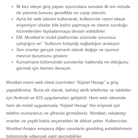
İlk kez siteye giriş yapan oyunculara sunulan ilk em virtude
de yatırma bonusu genellikle en cazip olanıdır.
Ayna bir web sitesini kullanarak, kullanıcılar resmi siteye
erişemiyor olsalar bile bahis yapmaya ve sitenin sunduğu
hizmetlerden faydalanmaya devam edebilirler.
Elif, Mostbet’in mobil platformlar üzerinde sorunsuz
çalıştığını ve” “kullanım kolaylığı sağladığını anlatıyor.
Son oranlar gerçek zamanlı olarak değişir ve oyunun
mevcut durumunu gösterir.
Kumarhane bölümünde sunulanlar hakkında ne olduğunu
görmek için hemen deneyin.
Mostbet resmi web sitesi üzerinden “Kişisel Hesap” a giriş
yapabilirsiniz. Buna ek olarak, bahisçi akıllı telefonlar ve tabletler
için Android ve iOS uygulamaları geliştirdi. Hem web sitesinde
hem de mobil uygulamada “Kişisel Hesap” the erişmek için
telefon numaranızı ve şifrenizi girmelisiniz. Mostbet, rekabetçi
oranlar ve çeşitli bahis seçenekleri ile dikkat çeker. Kullanıcılar,
Mostbet Aviator empieza diğer oyunlarla gambling establishment
bölümünde eğlenceli vakit geçirebilirler.