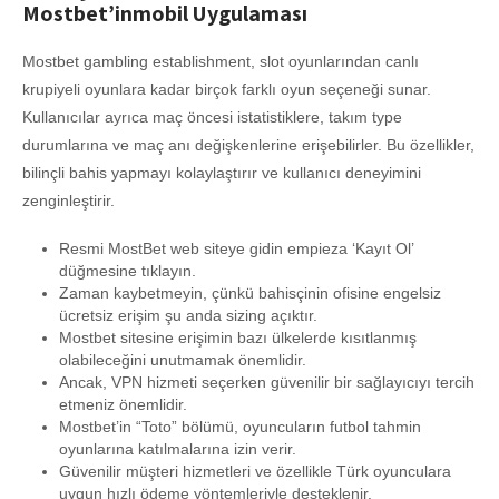
Mostbet’inmobil Uygulaması
Mostbet gambling establishment, slot oyunlarından canlı
krupiyeli oyunlara kadar birçok farklı oyun seçeneği sunar.
Kullanıcılar ayrıca maç öncesi istatistiklere, takım type
durumlarına ve maç anı değişkenlerine erişebilirler. Bu özellikler,
bilinçli bahis yapmayı kolaylaştırır ve kullanıcı deneyimini
zenginleştirir.
Resmi MostBet web siteye gidin empieza ‘Kayıt Ol’
düğmesine tıklayın.
Zaman kaybetmeyin, çünkü bahisçinin ofisine engelsiz
ücretsiz erişim şu anda sizing açıktır.
Mostbet sitesine erişimin bazı ülkelerde kısıtlanmış
olabileceğini unutmamak önemlidir.
Ancak, VPN hizmeti seçerken güvenilir bir sağlayıcıyı tercih
etmeniz önemlidir.
Mostbet’in “Toto” bölümü, oyuncuların futbol tahmin
oyunlarına katılmalarına izin verir.
Güvenilir müşteri hizmetleri ve özellikle Türk oyunculara
uygun hızlı ödeme yöntemleriyle desteklenir.