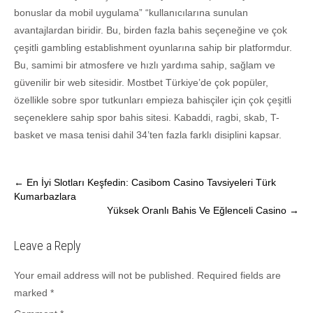
bonuslar da mobil uygulama” “kullanıcılarına sunulan
avantajlardan biridir. Bu, birden fazla bahis seçeneğine ve çok
çeşitli gambling establishment oyunlarına sahip bir platformdur.
Bu, samimi bir atmosfere ve hızlı yardıma sahip, sağlam ve
güvenilir bir web sitesidir. Mostbet Türkiye’de çok popüler,
özellikle sobre spor tutkunları empieza bahisçiler için çok çeşitli
seçeneklere sahip spor bahis sitesi. Kabaddi, ragbi, skab, T-
basket ve masa tenisi dahil 34’ten fazla farklı disiplini kapsar.
Post
←
En İyi Slotları Keşfedin: Casibom Casino Tavsiyeleri Türk
Kumarbazlara
navigation
Yüksek Oranlı Bahis Ve Eğlenceli Casino
→
Leave a Reply
Your email address will not be published.
Required fields are
marked
*