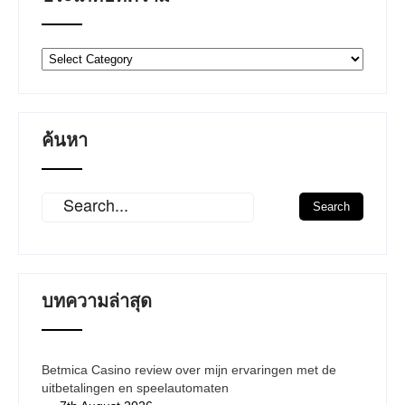
ประเภท
บทความ
ค้นหา
บทความล่าสุด
Betmica Casino review over mijn ervaringen met de
uitbetalingen en speelautomaten