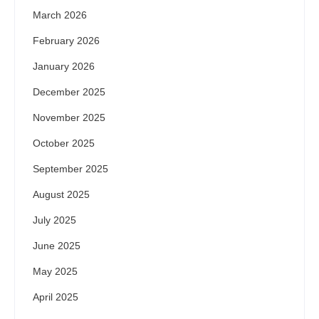
March 2026
February 2026
January 2026
December 2025
November 2025
October 2025
September 2025
August 2025
July 2025
June 2025
May 2025
April 2025