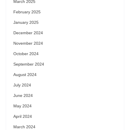
March 2025
February 2025
January 2025
December 2024
November 2024
October 2024
September 2024
August 2024
July 2024
June 2024
May 2024
April 2024
March 2024