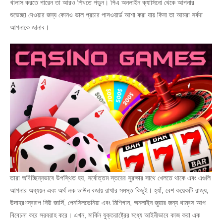
খালাস করতে পারেন তা আরও শিখতে পড়ুন। পিএ অনলাইন ক্যাসিনো থেকে আপনার
শুভেচ্ছা দেওয়ার জন্য কোনও ভাল প্রচার পাসওয়ার্ড আশা করা যায় কিনা তা আমরা সর্বদা
আপনাকে জানাব।
তারা অবিচ্ছিন্নভাবে উপস্থিত হয়, সর্বোত্তম স্তরের সুরক্ষার সাথে খেলতে থাকে এবং এগুলি
আপনার অধ্যয়ন এবং অর্থ লক ডাউন বজায় রাখার সমস্ত কিছুই। হ্যাঁ, বেশ কয়েকটি রাজ্য,
উদাহরণস্বরূপ নিউ জার্সি, পেনসিলভেনিয়া এবং মিশিগান, অনলাইন জুয়ার জন্য থাম্বস আপ
বিবেচনা করে সরবরাহ করে। এখন, মার্কিন যুক্তরাষ্ট্রের মধ্যে আইনীভাবে কাজ করা এক