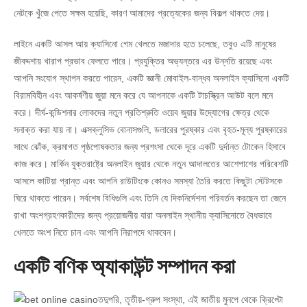
নেটকে খুঁজে পেতে সক্ষম হয়েছি, কারণ আমাদের প্রত্যেকের জন্য বিকল্প থাকতে দেয়।
লাইনে একটি আসল আয় ক্যাসিনো গেম খেলতে মজাদার হতে চলেছে, তবুও এটি মানুষের
জীবদ্দশায় খারাপ প্রভাব ফেলতে পারে। প্রযুক্তির অভ্যন্তরে এর উন্নতি রয়েছে এবং
আপনি সংযোগ স্থাপন করতে পারেন, একটি জ্ঞানী মোবাইল-বান্ধব অনলাইন ক্যাসিনো একটি
বিরামবিহীন এবং আকর্ষণীয় জুয়া মনে করে যে আপনাকে একটি টাচস্ক্রিন আউট বলে মনে
করে। দীর্ঘ-কন্ডিশনার লোকদের নতুন প্রতিশ্রুতি ওয়েব জুয়ার উদ্যোগের ক্ষেত্র থেকে
সনাক্ত করা যায় না। এক্সক্লুসিভ বোনাসগুলি, ডলারের পুরষ্কার এবং বৃহত-মূল্য পুরষ্কারের
সাথে ঝোঁক, ক্রমাগত পৃষ্ঠপোষকতার জন্য প্রশংসা থেকে দূরে একটি দুর্দান্ত টোকেন হিসাবে
কাজ করে। মার্কিন যুক্তরাষ্ট্রে অনলাইন জুয়ার থেকে নতুন আদালতের আশেপাশের পরিবেশটি
আসলে কাটিয়া প্রান্ত এবং আপনি রাউটিংকে কোনও সমস্যা তৈরি করতে কিছুটা স্টেটসকে
ঘিরে থাকতে পারেন। সর্বশেষ বিধিগুলি এবং তিনি যে দিকনির্দেশনা পরিবর্তন করছেন তা জেনে
রাখা অংশগ্রহণকারীদের জন্য প্রয়োজনীয় যারা অনলাইন স্থানীয় ক্যাসিনোতে বৈধভাবে
খেলতে অংশ নিতে চান এবং আপনি নিরাপদে থাকবেন।
একটি বণিক অ্যাকাউন্ট সম্পাদন করা
তদুপরি, তৃতীয়-গ্রুপ সংস্থা, এই জাতীয় মুনপে থেকে ক্রিপ্টো