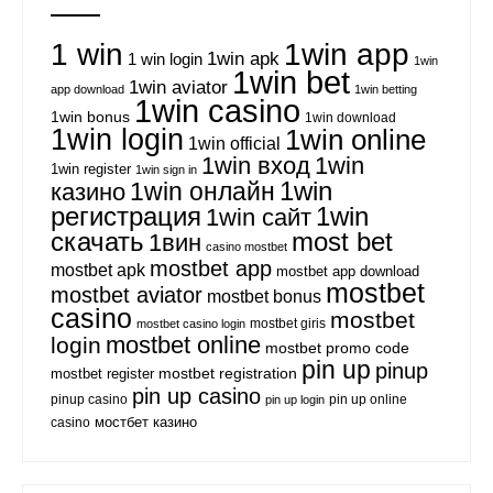
1 win
1win app
1win apk
1 win login
1win
1win bet
1win aviator
app download
1win betting
1win casino
1win bonus
1win download
1win login
1win online
1win official
1win вход
1win
1win register
1win sign in
1win
казино
1win онлайн
регистрация
1win
1win сайт
скачать
most bet
1вин
casino mostbet
mostbet app
mostbet apk
mostbet app download
mostbet
mostbet aviator
mostbet bonus
casino
mostbet
mostbet giris
mostbet casino login
mostbet online
login
mostbet promo code
pin up
pinup
mostbet registration
mostbet register
pin up casino
pinup casino
pin up online
pin up login
мостбет казино
casino