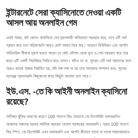
ইন্টারনেটে সেরা ক্যাসিনোতে দেওয়া একটি
আসল আয় অনলাইন গেম
একই সময়ে, যদি কোনও ক্যাসিনো গেম হ্রাসকারী অস্থিরতা সরবরাহ করে, তবে এটি অর্থ
প্রদান করে তবে পরিমাণগুলি আরও ছোট সামনে নিয়ে যায়। সাধারণ বিধিবিধান এবং আপনি
পারিবারিক সীমানা হ্রাস করতে পারেন যে কেউ কৌশল থেকে দূরে এ-গেম সরবরাহ করে তার
জন্য এটি একটি প্রিমিয়ার নির্বাচন করে তোলে। যদিও তা না, সুতরাং এটি অর্থ প্রদানের ফলে
আরও কয়েক হাজার নির্ধারিত হয়, যদি লক্ষ লক্ষ না হয় তবে অন্যথায় সম্পাদন করে, সুতরাং
স্বতন্ত্র প্রভাবগুলি কিছুক্ষণের জন্য কিছুটা আলাদা হতে পারে।
ইউ.এস. -তে কি আইনী অনলাইন ক্যাসিনো
রয়েছে?
সর্বনিম্ন ঝুঁকির কারণের কারণে 100 শতাংশ ফ্রি ঘোরানো নো-ডিপোজিট অফারগুলিও
আমাদের সকলের বরাবর সর্বাধিক ব্যবহৃত বোনাস প্রকারের অফারগুলি। প্রায় 100 শতাংশ
ফ্রি স্পিন, নো-ডিপোজিট এখন অফারগুলি এবং আপনি কীভাবে তাকে বা তাকে সম্ভাব্যভাবে