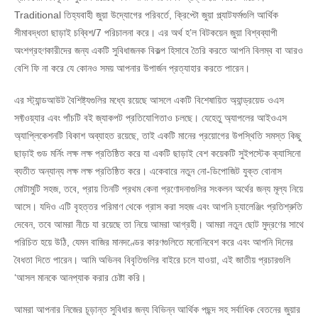
Traditional তিহ্যবাহী জুয়া উদ্যোগের পরিবর্তে, ক্রিপ্টো জুয়া প্ল্যাটফর্মগুলি আর্থিক
সীমাবদ্ধতা ছাড়াই চব্বিশ/7 পরিচালনা করে। এর অর্থ হ’ল বিটকয়েন জুয়া বিশ্বব্যাপী
অংশগ্রহণকারীদের জন্য একটি সুবিধাজনক বিকল্প হিসাবে তৈরি করতে আপনি বিলম্ব বা আরও
বেশি ফি না করে যে কোনও সময় আপনার উপার্জন প্রত্যাহার করতে পারেন।
এর স্ট্যান্ডআউট বৈশিষ্ট্যগুলির মধ্যে রয়েছে আসলে একটি বিশেষায়িত অ্যান্ড্রয়েড ওএস
সফ্টওয়্যার এবং পাঁচটি বই জ্যাকপট প্রতিযোগিতাও চলছে। যেহেতু অ্যাপলের আইওএস
অ্যাপ্লিকেশনটি বিকাশ অব্যাহত রয়েছে, তাই একটি মানের প্রয়োগের উপস্থিতি সমস্ত কিছু
ছাড়াই গুড মর্নিং লক্ষ লক্ষ প্রতিষ্ঠিত করে যা একটি ছাড়াই বেশ কয়েকটি সুইপস্টেক ক্যাসিনো
ব্যতীত অন্যান্য লক্ষ লক্ষ প্রতিষ্ঠিত করে। একেবারে নতুন নো-ডিপোজিট যুক্ত বোনাস
মোটামুটি সহজ, তবে, প্রায় তিনটি প্রথম কেনা প্রণোদনাগুলির সংকলন অর্থের জন্য মূল্য নিয়ে
আসে। যদিও এটি বৃহত্তর পরিমাণ থেকে গ্রাস করা সহজ এবং আপনি চ্যালেঞ্জিং প্রতিশ্রুতি
দেবেন, তবে আমরা নীচে যা রয়েছে তা নিয়ে আমরা আগ্রহী। আমরা নতুন ছোট মুদ্রণের সাথে
পরিচিত হয়ে উঠি, যেমন বাজির মানদণ্ডের কারণগুলিতে মনোনিবেশ করে এবং আপনি দিনের
বৈধতা দিতে পারেন। আমি অভিনব বিবৃতিগুলির বাইরে চলে যাওয়া, এই জাতীয় প্রচারগুলি
‘আসল মানকে আনপ্যাক করার চেষ্টা করি।
আমরা আপনার নিজের চূড়ান্ত সুবিধার জন্য বিভিন্ন আর্থিক পছন্দ সহ সর্বাধিক বেতনের জুয়ার