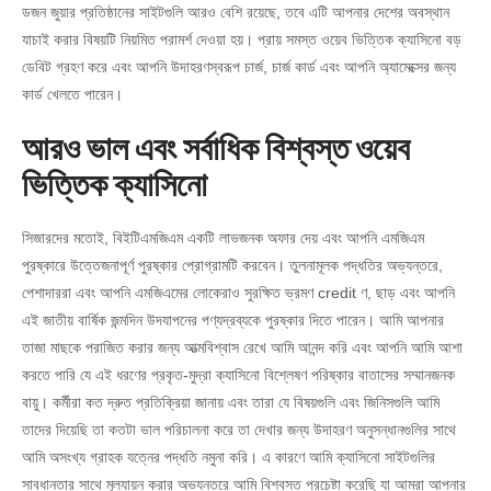
ডজন জুয়ার প্রতিষ্ঠানের সাইটগুলি আরও বেশি রয়েছে, তবে এটি আপনার দেশের অবস্থান
যাচাই করার বিষয়টি নিয়মিত পরামর্শ দেওয়া হয়। প্রায় সমস্ত ওয়েব ভিত্তিক ক্যাসিনো বড়
ডেবিট গ্রহণ করে এবং আপনি উদাহরণস্বরূপ চার্জ, চার্জ কার্ড এবং আপনি অ্যামেক্সের জন্য
কার্ড খেলতে পারেন।
আরও ভাল এবং সর্বাধিক বিশ্বস্ত ওয়েব
ভিত্তিক ক্যাসিনো
সিজারদের মতোই, বিইটিএমজিএম একটি লাভজনক অফার দেয় এবং আপনি এমজিএম
পুরষ্কারে উত্তেজনাপূর্ণ পুরষ্কার প্রোগ্রামটি করবেন। তুলনামূলক পদ্ধতির অভ্যন্তরে,
পেশাদাররা এবং আপনি এমজিএমের লোকেরাও সুরক্ষিত ভ্রমণ credit ণ, ছাড় এবং আপনি
এই জাতীয় বার্ষিক জন্মদিন উদযাপনের পণ্যদ্রব্যকে পুরষ্কার দিতে পারেন। আমি আপনার
তাজা মাছকে পরাজিত করার জন্য আত্মবিশ্বাস রেখে আমি আনন্দ করি এবং আপনি আমি আশা
করতে পারি যে এই ধরণের প্রকৃত-মুদ্রা ক্যাসিনো বিশ্লেষণ পরিষ্কার বাতাসের সম্মানজনক
বায়ু। কর্মীরা কত দ্রুত প্রতিক্রিয়া জানায় এবং তারা যে বিষয়গুলি এবং জিনিসগুলি আমি
তাদের দিয়েছি তা কতটা ভাল পরিচালনা করে তা দেখার জন্য উদাহরণ অনুসন্ধানগুলির সাথে
আমি অসংখ্য গ্রাহক যত্নের পদ্ধতি নমুনা করি। এ কারণে আমি ক্যাসিনো সাইটগুলির
সাবধানতার সাথে মূল্যায়ন করার অভ্যন্তরে আমি বিশ্বস্ত প্রচেষ্টা করেছি যা আমরা আপনার