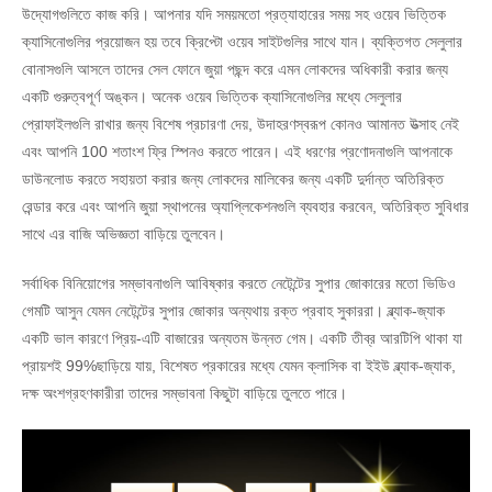
উদ্যোগগুলিতে কাজ করি। আপনার যদি সময়মতো প্রত্যাহারের সময় সহ ওয়েব ভিত্তিক
ক্যাসিনোগুলির প্রয়োজন হয় তবে ক্রিপ্টো ওয়েব সাইটগুলির সাথে যান। ব্যক্তিগত সেলুলার
বোনাসগুলি আসলে তাদের সেল ফোনে জুয়া পছন্দ করে এমন লোকদের অধিকারী করার জন্য
একটি গুরুত্বপূর্ণ অঙ্কন। অনেক ওয়েব ভিত্তিক ক্যাসিনোগুলির মধ্যে সেলুলার
প্রোফাইলগুলি রাখার জন্য বিশেষ প্রচারণা দেয়, উদাহরণস্বরূপ কোনও আমানত উত্সাহ নেই
এবং আপনি 100 শতাংশ ফ্রি স্পিনও করতে পারেন। এই ধরণের প্রণোদনাগুলি আপনাকে
ডাউনলোড করতে সহায়তা করার জন্য লোকদের মালিকের জন্য একটি দুর্দান্ত অতিরিক্ত
রেন্ডার করে এবং আপনি জুয়া স্থাপনের অ্যাপ্লিকেশনগুলি ব্যবহার করবেন, অতিরিক্ত সুবিধার
সাথে এর বাজি অভিজ্ঞতা বাড়িয়ে তুলবেন।
সর্বাধিক বিনিয়োগের সম্ভাবনাগুলি আবিষ্কার করতে নেটেন্টের সুপার জোকারের মতো ভিডিও
গেমটি আসুন যেমন নেটেন্টের সুপার জোকার অন্যথায় রক্ত ​​প্রবাহ সুকাররা। ব্ল্যাক-জ্যাক
একটি ভাল কারণে প্রিয়-এটি বাজারের অন্যতম উন্নত গেম। একটি তীব্র আরটিপি থাকা যা
প্রায়শই 99%ছাড়িয়ে যায়, বিশেষত প্রকারের মধ্যে যেমন ক্লাসিক বা ইইউ ব্ল্যাক-জ্যাক,
দক্ষ অংশগ্রহণকারীরা তাদের সম্ভাবনা কিছুটা বাড়িয়ে তুলতে পারে।