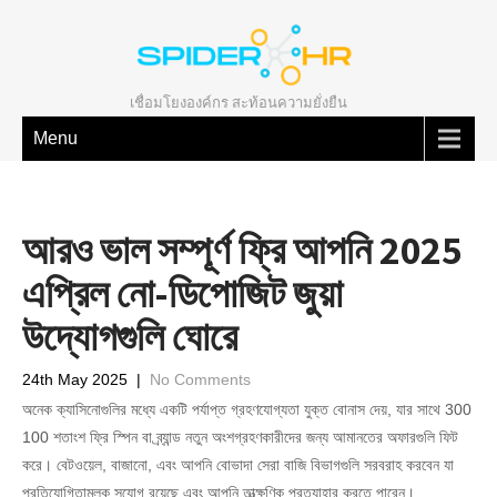
เชื่อมโยงองค์กร สะท้อนความยั่งยืน
Menu
আরও ভাল সম্পূর্ণ ফ্রি আপনি 2025
এপ্রিল নো-ডিপোজিট জুয়া
উদ্যোগগুলি ঘোরে
24th May 2025
|
No Comments
অনেক ক্যাসিনোগুলির মধ্যে একটি পর্যাপ্ত গ্রহণযোগ্যতা যুক্ত বোনাস দেয়, যার সাথে 300
100 শতাংশ ফ্রি স্পিন বা ব্র্যান্ড নতুন অংশগ্রহণকারীদের জন্য আমানতের অফারগুলি ফিট
করে। বেটওয়েল, বাজানো, এবং আপনি বোভাদা সেরা বাজি বিভাগগুলি সরবরাহ করবেন যা
প্রতিযোগিতামূলক সুযোগ রয়েছে এবং আপনি তাত্ক্ষণিক প্রত্যাহার করতে পারেন।