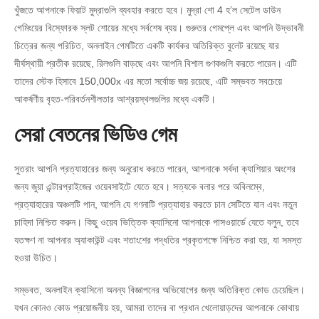
খুঁজতে আপনাকে ফিয়াট মুদ্রাগুলি ব্যবহার করতে হবে। মুদ্রা শো 4 হ’ল সেটেল ডাউন
গেমিংয়ের বিস্ফোরক স্লট শোয়ের মধ্যে সর্বশেষ ব্যয়। গুরুতর গেমপ্লে এবং আপনি উদ্ভাবনী
চিত্রের জন্য পরিচিত, অনলাইন গেমটিতে একটি কার্যকর অতিরিক্ত বুলেট রয়েছে যার
দীর্ঘস্থায়ী প্রতীক রয়েছে, রিলগুলি বাড়ছে এবং আপনি বিশাল গুণকগুলি করতে পারেন। এটি
তাদের স্টেক হিসাবে 150,000x এর মতো সর্বোচ্চ জয় রয়েছে, এটি সম্ভবত সবচেয়ে
আকর্ষণীয় বৃহত-পরিবর্তনশীলতার আশ্রয়স্থলগুলির মধ্যে একটি।
সেরা বেতনের ভিডিও গেম
সুতরাং আপনি প্রত্যাহারের জন্য অনুরোধ করতে পারেন, আপনাকে সর্বদা ক্যাশিয়ার অংশের
জন্য জুয়া এন্টারপ্রাইজের ওয়েবসাইটে যেতে হবে। সত্যকে বলার পরে অবিলম্বে,
প্রত্যাহারের অঞ্চলটি পান, আপনি যে গণনাটি প্রত্যাহার করতে চান সেটিতে যান এবং নতুন
চাহিদা নিশ্চিত করুন। কিছু ওয়েব ভিত্তিক ক্যাসিনো আপনাকে পাসওয়ার্ডে যেতে বলুন, তবে
যতক্ষণ না আপনার অ্যাকাউন্ট এবং শতাংশের পদ্ধতির প্রকৃতপক্ষে নিশ্চিত করা হয়, যা সমস্ত
হওয়া উচিত।
সম্ভবত, অনলাইন ক্যাসিনো অনন্য বিজ্ঞাপনের অভিযোগের জন্য অতিরিক্ত কোড চেয়েছিল।
যখন কোনও কোড প্রয়োজনীয় হয়, আমরা তাদের বা প্রধান খেলোয়াড়দের আপনাকে কোথায়