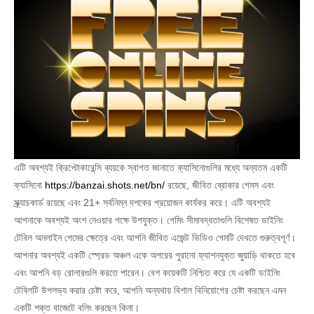
এটি অবশ্যই ক্রিপ্টোকারেন্সি ব্যয়কে স্বাগত জানাতে ক্যাসিনোগুলির মধ্যে অন্যতম একটি
ক্যাসিনো
https://banzai.shots.net/bn/
রয়েছে, জীবিত ব্রোকার গেমস এবং
স্ক্র্যাচকার্ড রয়েছে এবং 21+ সর্বনিম্ন দশকের প্রয়োজন কার্যকর করে। এটি অবশ্যই
আপনাকে অবশ্যই অংশ নেওয়ার পক্ষে উপযুক্ত। গেমিং সীমাবদ্ধতাগুলি বিশেষত ডাইনিং
টেবিল অনলাইন গেমের ক্ষেত্রে এবং আপনি জীবিত এজেন্ট ভিডিও গেমটি দেখতে গুরুত্বপূর্ণ।
আপনার অবশ্যই একটি স্প্রেড অঞ্চল একে অপরের পুরানো ফ্যাশনযুক্ত জুয়াড়ি থাকতে হবে
এবং আপনি বড় রোলারগুলি করতে পারেন। বেশ কয়েকটি নিশ্চিত করে যে একটি ডাইনিং
টেবিলটি উপলভ্য করার চেষ্টা করে, আপনি অন্যথায় বিশাল বিনিয়োগের চেষ্টা করছেন এমন
একটি শক্ত বাজেটে বলিং করছেন কিনা।