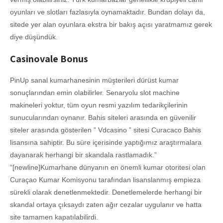
oyunları ve slotları fazlasıyla oynamaktadır. Bundan dolayı da,
sitede yer alan oyunlara ekstra bir bakış açısı yaratmamız gerek
diye düşündük.
Casinovale Bonus
PinUp sanal kumarhanesinin müşterileri dürüst kumar
sonuçlarından emin olabilirler. Senaryolu slot machine
makineleri yoktur, tüm oyun resmi yazılım tedarikçilerinin
sunucularından oynanır. Bahis siteleri arasında en güvenilir
siteler arasında gösterilen ” Vdcasino ” sitesi Curacaco Bahis
lisansına sahiptir. Bu süre içerisinde yaptığımız araştırmalara
dayanarak herhangi bir skandala rastlamadık.”
“[newline]Kumarhane dünyanın en önemli kumar otoritesi olan
Curaçao Kumar Komisyonu tarafından lisanslanmış empieza
sürekli olarak denetlenmektedir. Denetlemelerde herhangi bir
skandal ortaya çıksaydı zaten ağır cezalar uygulanır ve hatta
site tamamen kapatılabilirdi.