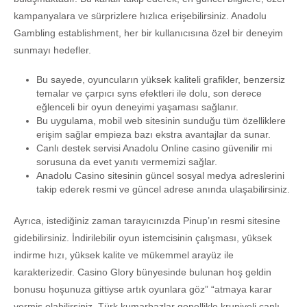
kampanyalara ve sürprizlere hızlıca erişebilirsiniz. Anadolu
Gambling establishment, her bir kullanıcısına özel bir deneyim
sunmayı hedefler.
Bu sayede, oyuncuların yüksek kaliteli grafikler, benzersiz
temalar ve çarpıcı syns efektleri ile dolu, son derece
eğlenceli bir oyun deneyimi yaşaması sağlanır.
Bu uygulama, mobil web sitesinin sunduğu tüm özelliklere
erişim sağlar empieza bazı ekstra avantajlar da sunar.
Canlı destek servisi Anadolu Online casino güvenilir mi
sorusuna da evet yanıtı vermemizi sağlar.
Anadolu Casino sitesinin güncel sosyal medya adreslerini
takip ederek resmi ve güncel adrese anında ulaşabilirsiniz.
Ayrıca, istediğiniz zaman tarayıcınızda Pinup’ın resmi sitesine
gidebilirsiniz. İndirilebilir oyun istemcisinin çalışması, yüksek
indirme hızı, yüksek kalite ve mükemmel arayüz ile
karakterizedir. Casino Glory bünyesinde bulunan hoş geldin
bonusu hoşunuza gittiyse artık oyunlara göz” “atmaya karar
vermiş olabilirsiniz. Türk kumarbazlar genellikle krupiyeli canlı