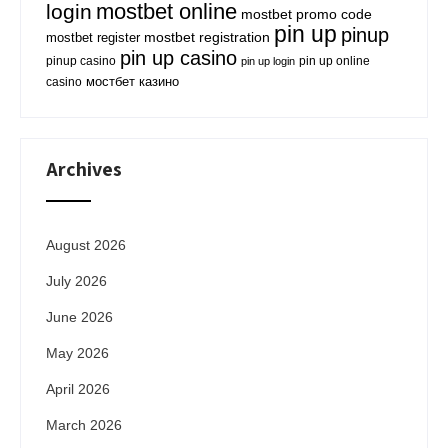
mostbet online
login
mostbet promo code
pin up
pinup
mostbet registration
mostbet register
pin up casino
pinup casino
pin up online
pin up login
мостбет казино
casino
Archives
August 2026
July 2026
June 2026
May 2026
April 2026
March 2026