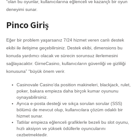
“olan bu oyunlar, kullanıcılarına eğlenceli ve kazançlı bir oyun
deneyimi sunar.
Pinco Giriş
Eğer bir problem yaşarsanız 7/24 hizmet veren canlı destek
ekibi ile iletişime geçebilirsiniz. Destek ekibi, dimensions bu
konuda yardımcı olacak ve sürecin sorunsuz ilerlemesini
sağlayacaktır. GirneCasino, kullanıcıların güvenliği ve gizliliği
konusuna” “büyük önem verir.
Casinovale Casino’da position makineleri, blackjack, rulet,
poker, bakara empieza daha birçok kumar oyununu
oynayabilirsiniz.
Ayrıca e-posta desteği ve sıkça sorulan sorular (SSS)
bölümü de mevcut olup, kullanıcılara çözüm odaklı bir
hizmet sunar.
Tatlılar empieza eğlenceli grafiklerle bezeli bu slot oyunu,
hızlı aksiyon ve yüksek ödüllerle oyuncularını
cezbetmektedir.