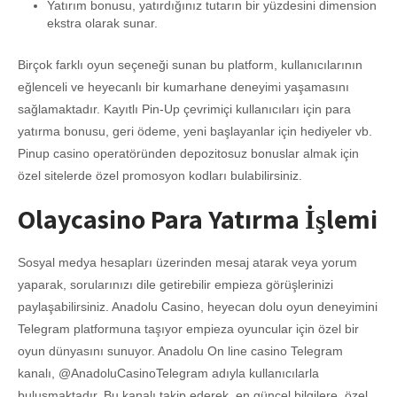
Yatırım bonusu, yatırdığınız tutarın bir yüzdesini dimension
ekstra olarak sunar.
Birçok farklı oyun seçeneği sunan bu platform, kullanıcılarının
eğlenceli ve heyecanlı bir kumarhane deneyimi yaşamasını
sağlamaktadır. Kayıtlı Pin-Up çevrimiçi kullanıcıları için para
yatırma bonusu, geri ödeme, yeni başlayanlar için hediyeler vb.
Pinup casino operatöründen depozitosuz bonuslar almak için
özel sitelerde özel promosyon kodları bulabilirsiniz.
Olaycasino Para Yatırma İşlemi
Sosyal medya hesapları üzerinden mesaj atarak veya yorum
yaparak, sorularınızı dile getirebilir empieza görüşlerinizi
paylaşabilirsiniz. Anadolu Casino, heyecan dolu oyun deneyimini
Telegram platformuna taşıyor empieza oyuncular için özel bir
oyun dünyasını sunuyor. Anadolu On line casino Telegram
kanalı, @AnadoluCasinoTelegram adıyla kullanıcılarla
buluşmaktadır. Bu kanalı takip ederek, en güncel bilgilere, özel