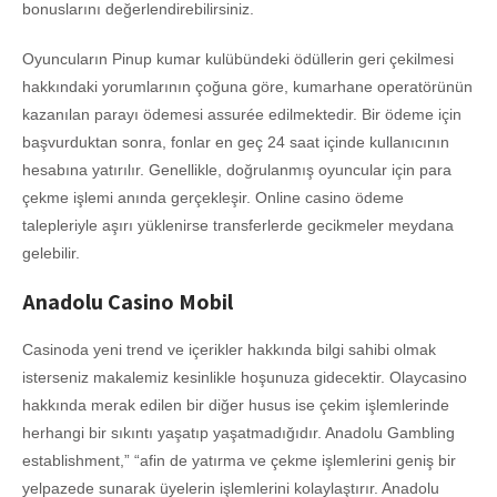
bonuslarını değerlendirebilirsiniz.
Oyuncuların Pinup kumar kulübündeki ödüllerin geri çekilmesi
hakkındaki yorumlarının çoğuna göre, kumarhane operatörünün
kazanılan parayı ödemesi assurée edilmektedir. Bir ödeme için
başvurduktan sonra, fonlar en geç 24 saat içinde kullanıcının
hesabına yatırılır. Genellikle, doğrulanmış oyuncular için para
çekme işlemi anında gerçekleşir. Online casino ödeme
talepleriyle aşırı yüklenirse transferlerde gecikmeler meydana
gelebilir.
Anadolu Casino Mobil
Casinoda yeni trend ve içerikler hakkında bilgi sahibi olmak
isterseniz makalemiz kesinlikle hoşunuza gidecektir. Olaycasino
hakkında merak edilen bir diğer husus ise çekim işlemlerinde
herhangi bir sıkıntı yaşatıp yaşatmadığıdır. Anadolu Gambling
establishment,” “afin de yatırma ve çekme işlemlerini geniş bir
yelpazede sunarak üyelerin işlemlerini kolaylaştırır. Anadolu