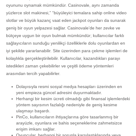
oyununu oynamak mümkündür. Casinovale, aynı zamanda
yüzlerce slot makinesi,” “büyüleyici temalara sahip online video
slotlar ve büyük kazanç vaat eden jackpot oyunları da sunarak
geniş bir oyun yelpazesi sağlar. Casinovale’de her zevke ve
bütçeye uygun bir oyun bulmak mümkündür; kullanıcılar farklı
sağlayıcıların sunduğu yenilikçi özelliklerle dolu oyunlardan en
iyi şekilde yararlanabilir. Site üzerinden para çekme işlemleri de
kolaylıkla gerçekleştirilebilir. Kullanıcılar, kazandıkları parayı
istedikleri zaman çekebilirler ve çeşitli ödeme yöntemleri
arasından tercih yapabilirler.
Dolayısıyla resmi sosyal medya hesapları üzerinden en
yeni empieza güncel adresini duyurmaktadır.
Herhangi bir kesim ücreti olmadığı gibi finansal işlemlerdeki
yöntem sayısının fazlalığı nedeniyle de geniş kesime
ulaşmayı başardı.
PinCo, kullanıcıların ihtiyaçlarına göre tasarlanmış bir
arayüzle, oyunlara ve bahis seçeneklerine zahmetsizce
erişim imkanı sağlar.
Oyuncular, herhangi bir sorunla karşılaştıklarında veya