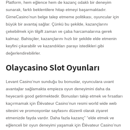
Platform, hem eğlence hem de kazanç odaklı bir deneyim
sunarak, farklı beklentilere hitap etmeyi başarmaktadır.
GirneCasino’nun belge talep etmeme politikası, oyuncular için
büyük bir avantaj sağlar. Çünkü bu şekilde, kazançlarını
çekebilmek için tilgift zaman ve çaba harcamalarına gerek
kalmaz. Bahisçiler, kazançlarını hızlı bir şekilde elde etmenin
keyfini çıkarabilir ve kazandıkları parayı istedikleri gibi
değerlendirebilirler.
Olaycasino Slot Oyunları
Levant Casino’nun sunduğu bu bonuslar, oyunculara uvant
avantajlar sağlamakta empieza oyun deneyimini daha da
heyecanlı good getirmektedir. Bonusları takip etmek ve fırsatları
kaçırmamak için Élévateur Casino’nun resmi world wide web
sitesini ve promosyonlar sayfasını düzenli olarak ziyaret
etmenizde fayda vardır. Daha fazla kazanç” “elde etmek ve
eğlenceli bir oyun deneyimi yaşamak için Élévateur Casino’nun