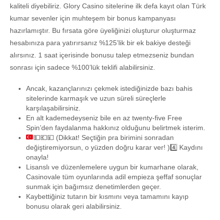
kaliteli diyebiliriz. Glory Casino sitelerine ilk defa kayıt olan Türk
kumar sevenler için muhteşem bir bonus kampanyası
hazırlamıştır. Bu fırsata göre üyeliğinizi oluşturur oluşturmaz
hesabınıza para yatırırsanız %125’lik bir ek bakiye desteği
alırsınız. 1 saat içerisinde bonusu talep etmezseniz bundan
sonrası için sadece %100’lük teklifi alabilirsiniz.
Ancak, kazançlarınızı çekmek istediğinizde bazı bahis
sitelerinde karmaşık ve uzun süreli süreçlerle
karşılaşabilirsiniz.
En alt kademedeyseniz bile en az twenty-five Free
Spin’den faydalanma hakkınız olduğunu belirtmek isterim.
💵
💶
💴
(Dikkat! Seçtiğin pra birimini sonradan
değiştiremiyorsun, o yüzden doğru karar ver! )
4️⃣
Kaydını
onayla!
Lisanslı ve düzenlemelere uygun bir kumarhane olarak,
Casinovale tüm oyunlarında adil empieza şeffaf sonuçlar
sunmak için bağımsız denetimlerden geçer.
Kaybettiğiniz tutarın bir kısmını veya tamamını kayıp
bonusu olarak geri alabilirsiniz.