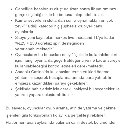
Genellikle hesabınızı oluşturduktan sonra ilk yatırımınızı
gerçekleştirdiğinizde bu bonusu talep edebilirsiniz.
Kumar severlerin slotlardan sonra oynamaktan en çok
zevk” “aldığı kategori hiç şüphesiz krupiyeli canlı
oyunlardır.
Siteye yeni kayıt olan herkes five thousand TL’ye kadar
%125 + 250 ücretsiz spin desteğinden
yararlanabilmektedir.”
Oyuncuların bu bonusları en iyi” “şekilde kullanabilmeleri
için, hangi oyunlarda geçerli olduğunu ve ne kadar süreyle
kullanılabileceğini kontrol etmeleri gerekmektedir.
Anadolu Casino’da kullanıcılar, tercih ettikleri ödeme
yöntemini seçerek hesaplarına anında para yatırabilir
empieza kazandıkları parayı çekebilirler.
Şeklinde bahisleriniz için gerekli bakiyeyi bu seçenekler ile
yatırım yaparak oluşturabilirsiniz.
Bu sayede, oyuncular oyun arama, afin de yatırma ve çekme
işlemleri gibi fonksiyonları kolaylıkla gerçekleştirebilirler.
Platformun ana sayfasında bulunan canlı destek bölümünden