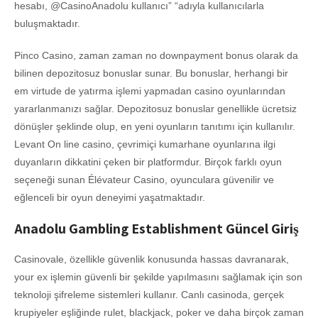
hesabı, @CasinoAnadolu kullanıcı” “adıyla kullanıcılarla
buluşmaktadır.
Pinco Casino, zaman zaman no downpayment bonus olarak da
bilinen depozitosuz bonuslar sunar. Bu bonuslar, herhangi bir
em virtude de yatırma işlemi yapmadan casino oyunlarından
yararlanmanızı sağlar. Depozitosuz bonuslar genellikle ücretsiz
dönüşler şeklinde olup, en yeni oyunların tanıtımı için kullanılır.
Levant On line casino, çevrimiçi kumarhane oyunlarına ilgi
duyanların dikkatini çeken bir platformdur. Birçok farklı oyun
seçeneği sunan Élévateur Casino, oyunculara güvenilir ve
eğlenceli bir oyun deneyimi yaşatmaktadır.
Anadolu Gambling Establishment Güncel Giriş
Casinovale, özellikle güvenlik konusunda hassas davranarak,
your ex işlemin güvenli bir şekilde yapılmasını sağlamak için son
teknoloji şifreleme sistemleri kullanır. Canlı casinoda, gerçek
krupiyeler eşliğinde rulet, blackjack, poker ve daha birçok zaman