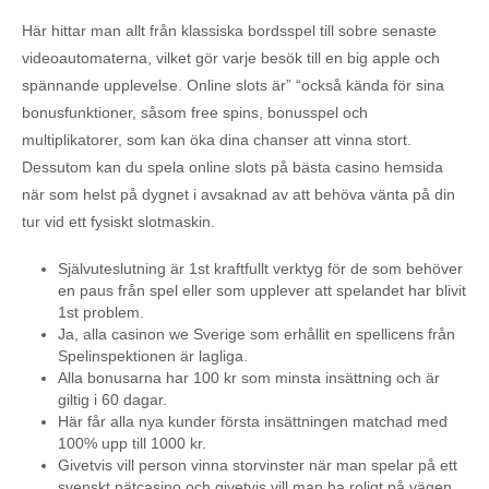
Här hittar man allt från klassiska bordsspel till sobre senaste
videoautomaterna, vilket gör varje besök till en big apple och
spännande upplevelse. Online slots är” “också kända för sina
bonusfunktioner, såsom free spins, bonusspel och
multiplikatorer, som kan öka dina chanser att vinna stort.
Dessutom kan du spela online slots på bästa casino hemsida
när som helst på dygnet i avsaknad av att behöva vänta på din
tur vid ett fysiskt slotmaskin.
Självuteslutning är 1st kraftfullt verktyg för de som behöver
en paus från spel eller som upplever att spelandet har blivit
1st problem.
Ja, alla casinon we Sverige som erhållit en spellicens från
Spelinspektionen är lagliga.
Alla bonusarna har 100 kr som minsta insättning och är
giltig i 60 dagar.
Här får alla nya kunder första insättningen matchad med
100% upp till 1000 kr.
Givetvis vill person vinna storvinster när man spelar på ett
svenskt nätcasino och givetvis vill man ha roligt på vägen