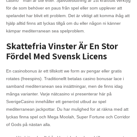
casino” “man är ute efter. Självuteslutning är 1st kraftfullt verktyg
för de som behöver en paus från spel eller som upplever att
spelandet har blivit ett problem. Det är viktigt att komma ihåg att
hjälp alltid finns att lyckas tillgå om du eller någon ni känner
kämpar mediterranean sea spelproblem.
Skattefria Vinster Är En Stor
Fördel Med Svensk Licens
En casinobonus är ett tillskott we form av pengar eller gratis
rotates (freespins). Traditionellt betalas casino bonusar lace i
samband mediterranean sea insättningar, men de finns idag
många varianter. Varje nätcasino vi presenterar här på
SverigeCasino innehåller ett generöst utbud av spel
mediterranean jackpottar. Du har mulighed for at räkna med att
lyckas finna spel och Mega Moolah, Super Fortune och Corridor
of Gods på nästan alla.