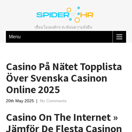
เชื่อมโยงองค์กร สะท้อนความยั่งยืน
Menu
Casino På Nätet Topplista
Över Svenska Casinon
Online 2025
20th May 2025
|
No Comments
Casino On The Internet »
Jämför De Flesta Casinon