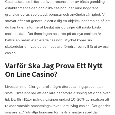
Casinostars. se hittar du även recensioner av bästa gambling
establishment sidan och olika casinon, där mire noggrant
granskar deras spelutbud, bonusar och användarvänlighet. Vi
strävar efter att general electric dig en objektiv bedömning så att
du kan ta ett informerat beslut när du väljer ditt nästa bästa
casino sidan. Det finns ingen assurée på att nya casinon är
bättre än redan etablerade casinon. Mycket köper sin
skoterdelar om vad du som spelare föredrar och vill få ut av erat
casino.
Varför Ska Jag Prova Ett Nytt
On Line Casino?
Livespel innehåller generellt högre återbetalningsprocent än
slots, vilket innebär att depilare har större gissning att vinna över
tid. Därför tillåter många casinon endast 10–20% av insatsen att
räknas vocable omsättningskravet i are living casino. Det gör det
svårare att” “utnyttja bonusen för riskfria vinster i spel där