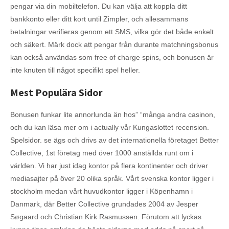
pengar via din mobiltelefon. Du kan välja att koppla ditt
bankkonto eller ditt kort until Zimpler, och allesammans
betalningar verifieras genom ett SMS, vilka gör det både enkelt
och säkert. Märk dock att pengar från durante matchningsbonus
kan också användas som free of charge spins, och bonusen är
inte knuten till något specifikt spel heller.
Mest Populära Sidor
Bonusen funkar lite annorlunda än hos” “många andra casinon,
och du kan läsa mer om i actually vår Kungaslottet recension.
Spelsidor. se ägs och drivs av det internationella företaget Better
Collective, 1st företag med över 1000 anställda runt om i
världen. Vi har just idag kontor på flera kontinenter och driver
mediasajter på över 20 olika språk. Vårt svenska kontor ligger i
stockholm medan vårt huvudkontor ligger i Köpenhamn i
Danmark, där Better Collective grundades 2004 av Jesper
Søgaard och Christian Kirk Rasmussen. Förutom att lyckas