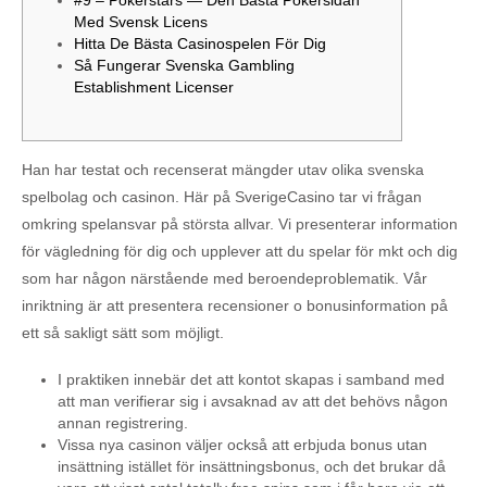
#9 – Pokerstars — Den Bästa Pokersidan
Med Svensk Licens
Hitta De Bästa Casinospelen För Dig
Så Fungerar Svenska Gambling
Establishment Licenser
Han har testat och recenserat mängder utav olika svenska
spelbolag och casinon. Här på SverigeCasino tar vi frågan
omkring spelansvar på största allvar. Vi presenterar information
för vägledning för dig och upplever att du spelar för mkt och dig
som har någon närstående med beroendeproblematik. Vår
inriktning är att presentera recensioner o bonusinformation på
ett så sakligt sätt som möjligt.
I praktiken innebär det att kontot skapas i samband med
att man verifierar sig i avsaknad av att det behövs någon
annan registrering.
Vissa nya casinon väljer också att erbjuda bonus utan
insättning istället för insättningsbonus, och det brukar då