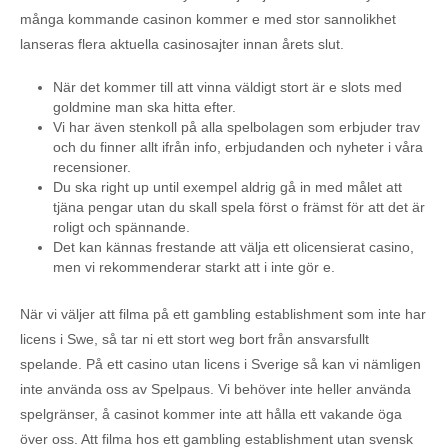
många kommande casinon kommer e med stor sannolikhet
lanseras flera aktuella casinosajter innan årets slut.
När det kommer till att vinna väldigt stort är e slots med
goldmine man ska hitta efter.
Vi har även stenkoll på alla spelbolagen som erbjuder trav
och du finner allt ifrån info, erbjudanden och nyheter i våra
recensioner.
Du ska right up until exempel aldrig gå in med målet att
tjäna pengar utan du skall spela först o främst för att det är
roligt och spännande.
Det kan kännas frestande att välja ett olicensierat casino,
men vi rekommenderar starkt att i inte gör e.
När vi väljer att filma på ett gambling establishment som inte har
licens i Swe, så tar ni ett stort weg bort från ansvarsfullt
spelande. På ett casino utan licens i Sverige så kan vi nämligen
inte använda oss av Spelpaus. Vi behöver inte heller använda
spelgränser, å casinot kommer inte att hålla ett vakande öga
över oss. Att filma hos ett gambling establishment utan svensk