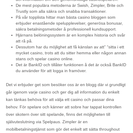
De mest populära metoderna är Swish, Zimpler, Brite och
Trustly som alla säkra och snabba transaktioner.
På vår topplista hittar man bästa casino bloggen som
erbjuder enastående spelupplevelser, generösa bonusar,
säkra betalningsmetoder å professionell kundsupport.
Hjärnans belöningssystem är en komplex historia och svår
att rå på.
Dessutom har du möjlighet att få känslan av att” “sitta i ett
mycket casino, trots att du sitter hemma eller någon annan
stans och spelar casino online.
Det är BankID och tillåter funktionen å det är också BankID
du använder för att logga in framöver.
Det vi erbjuder get som besöker oss är en blogg där vi grundligt
går igenom varje casino och ger dig all information du enkelt
kan tänkas behöva för att välja ett casino och passar dina
behov. För spelare och känner att sobre har tappat kontrollen
över skotern över sitt spelande, finns det möjligheten till
självuteslutning via Spelpaus. Zimpler är en
mobilbetalningstjänst som gör det enkelt att sätta throughout