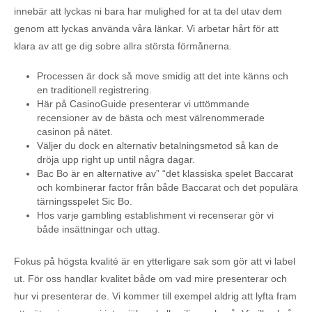
innebär att lyckas ni bara har mulighed for at ta del utav dem
genom att lyckas använda våra länkar. Vi arbetar hårt för att
klara av att ge dig sobre allra största förmånerna.
Processen är dock så move smidig att det inte känns och
en traditionell registrering.
Här på CasinoGuide presenterar vi uttömmande
recensioner av de bästa och mest välrenommerade
casinon på nätet.
Väljer du dock en alternativ betalningsmetod så kan de
dröja upp right up until några dagar.
Bac Bo är en alternative av” “det klassiska spelet Baccarat
och kombinerar factor från både Baccarat och det populära
tärningsspelet Sic Bo.
Hos varje gambling establishment vi recenserar gör vi
både insättningar och uttag.
Fokus på högsta kvalité är en ytterligare sak som gör att vi label
ut. För oss handlar kvalitet både om vad mire presenterar och
hur vi presenterar de. Vi kommer till exempel aldrig att lyfta fram