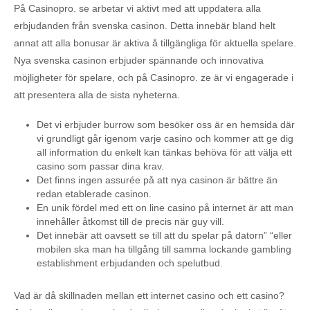
På Casinopro. se arbetar vi aktivt med att uppdatera alla
erbjudanden från svenska casinon. Detta innebär bland helt
annat att alla bonusar är aktiva å tillgängliga för aktuella spelare.
Nya svenska casinon erbjuder spännande och innovativa
möjligheter för spelare, och på Casinopro. ze är vi engagerade i
att presentera alla de sista nyheterna.
Det vi erbjuder burrow som besöker oss är en hemsida där
vi grundligt går igenom varje casino och kommer att ge dig
all information du enkelt kan tänkas behöva för att välja ett
casino som passar dina krav.
Det finns ingen assurée på att nya casinon är bättre än
redan etablerade casinon.
En unik fördel med ett on line casino på internet är att man
innehåller åtkomst till de precis när guy vill.
Det innebär att oavsett se till att du spelar på datorn” “eller
mobilen ska man ha tillgång till samma lockande gambling
establishment erbjudanden och spelutbud.
Vad är då skillnaden mellan ett internet casino och ett casino?