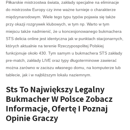
Piłkarskie mistrzostwa świata, zakłady specjalne na eliminacje
do mistrzostw Europy czy inne ważne turnieje o charakterze
międzynarodowym. Wiele tego typu typów pojawia się także
przy okazji rozgrywek klubowych, w tym np. Warto w tym
miejscu także nadmienić, że u koncesjonowanego bukmachera
STS delicia online jest identyczna jak w punktach stacjonarnych,
których aktualnie na terenie Rzeczypospolitej Polskiej
funkcjonuje około 430. Tym samym u bukmachera STS zakłady
pre-match, zakłady LIVE oraz typy długoterminowe zawierać
można zarówno w zaciszu własnego domu, na komputerze lub
tablecie, jak i w najbliższym lokalu naziemnym.
Sts To Największy Legalny
Bukmacher W Polsce Zobacz
Informacje, Ofertę I Poznaj
Opinie Graczy