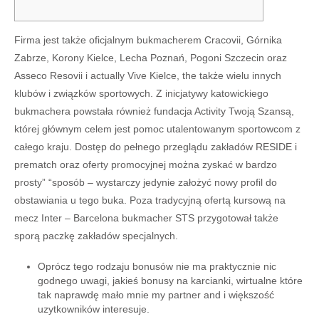
Firma jest także oficjalnym bukmacherem Cracovii, Górnika
Zabrze, Korony Kielce, Lecha Poznań, Pogoni Szczecin oraz
Asseco Resovii i actually Vive Kielce, the także wielu innych
klubów i związków sportowych. Z inicjatywy katowickiego
bukmachera powstała również fundacja Activity Twoją Szansą,
której głównym celem jest pomoc utalentowanym sportowcom z
całego kraju. Dostęp do pełnego przeglądu zakładów RESIDE i
prematch oraz oferty promocyjnej można zyskać w bardzo
prosty” “sposób – wystarczy jedynie założyć nowy profil do
obstawiania u tego buka. Poza tradycyjną ofertą kursową na
mecz Inter – Barcelona bukmacher STS przygotował także
sporą paczkę zakładów specjalnych.
Oprócz tego rodzaju bonusów nie ma praktycznie nic
godnego uwagi, jakieś bonusy na karcianki, wirtualne które
tak naprawdę mało mnie my partner and i większość
uzytkowników interesuje.