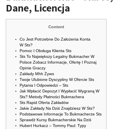
Dane, Licencja
Content
Co Jest Potrzebne Do Założenia Konta
W Sts?
Pomoc I Obsługa Klienta Sts
Sts To Największy Legalny Bukmacher W
Polsce Zobacz Informacje, Ofertę I Poznaj
Opinie Graczy
Zakłady Mhh Żywo
Twoje Ulubione Dyscypliny W Ofercie Sts
Pytania I Odpowiedzi – Sts
Jak Wpłacić Depozyt I Wypłacić Wygraną W
Sts? Metody Płatności Bukmachera
Sts Rapid Oferta Zakładów
Jakie Zakłady Na Dziś Znajdziesz W Sts?
Podstawowe Informacje To Bukmacherze Sts
Sprawdź Kursy Bukmacherskie Na Dziś
Hubert Hurkacz – Tommy Paul: Typy