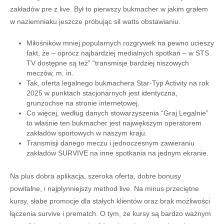
zakładów pre z live. Był to pierwszy bukmacher w jakim grałem
w naziemniaku jeszcze próbując sil watts obstawianiu.
Miłośników mniej popularnych rozgrywek na pewno ucieszy
fakt, że – oprócz najbardziej medialnych spotkań – w STS
TV dostępne są też” “transmisje bardziej niszowych
meczów, m. in.
Tak, oferta legalnego bukmachera Star-Typ Activity na rok
2025 w punktach stacjonarnych jest identyczna,
grunzochse na stronie internetowej.
Co więcej, według danych stowarzyszenia “Graj Legalnie”
to właśnie ten bukmacher jest największym operatorem
zakładów sportowych w naszym kraju.
Transmisji danego meczu i jednoczesnym zawieraniu
zakładów SURVIVE na inne spotkania na jednym ekranie.
Na plus dobra aplikacja, szeroka oferta, dobre bonusy
powitalne, i najplynniejszy method live. Na minus przeciętne
kursy, słabe promocje dla stałych klientów oraz brak możliwości
łączenia survive i prematch. O tym, że kursy są bardzo ważnym