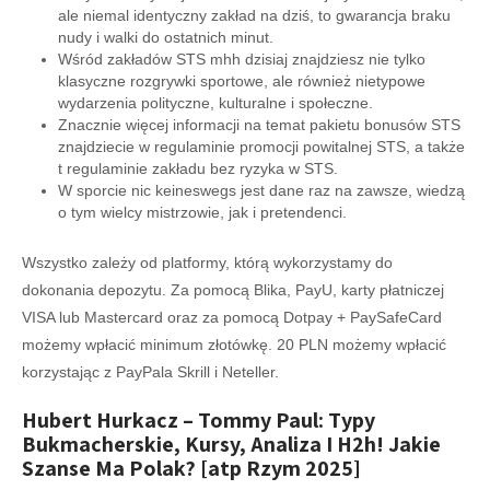
ale niemal identyczny zakład na dziś, to gwarancja braku
nudy i walki do ostatnich minut.
Wśród zakładów STS mhh dzisiaj znajdziesz nie tylko
klasyczne rozgrywki sportowe, ale również nietypowe
wydarzenia polityczne, kulturalne i społeczne.
Znacznie więcej informacji na temat pakietu bonusów STS
znajdziecie w regulaminie promocji powitalnej STS, a także
t regulaminie zakładu bez ryzyka w STS.
W sporcie nic keineswegs jest dane raz na zawsze, wiedzą
o tym wielcy mistrzowie, jak i pretendenci.
Wszystko zależy od platformy, którą wykorzystamy do
dokonania depozytu. Za pomocą Blika, PayU, karty płatniczej
VISA lub Mastercard oraz za pomocą Dotpay + PaySafeCard
możemy wpłacić minimum złotówkę. 20 PLN możemy wpłacić
korzystając z PayPala Skrill i Neteller.
Hubert Hurkacz – Tommy Paul: Typy
Bukmacherskie, Kursy, Analiza I H2h! Jakie
Szanse Ma Polak? [atp Rzym 2025]