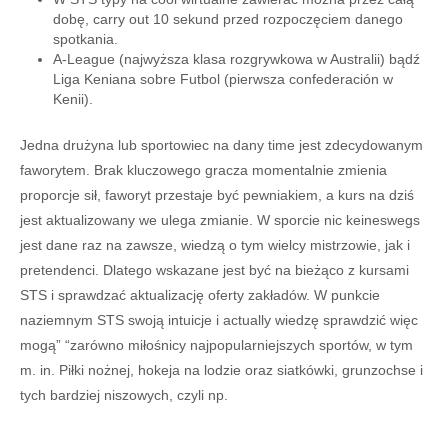
dobę, carry out 10 sekund przed rozpoczęciem danego
spotkania.
A-League (najwyższa klasa rozgrywkowa w Australii) bądź
Liga Keniana sobre Futbol (pierwsza confederación w
Kenii).
Jedna drużyna lub sportowiec na dany time jest zdecydowanym
faworytem. Brak kluczowego gracza momentalnie zmienia
proporcje sił, faworyt przestaje być pewniakiem, a kurs na dziś
jest aktualizowany we ulega zmianie. W sporcie nic keineswegs
jest dane raz na zawsze, wiedzą o tym wielcy mistrzowie, jak i
pretendenci. Dlatego wskazane jest być na bieżąco z kursami
STS i sprawdzać aktualizację oferty zakładów. W punkcie
naziemnym STS swoją intuicje i actually wiedzę sprawdzić więc
mogą” “zarówno miłośnicy najpopularniejszych sportów, w tym
m. in. Piłki nożnej, hokeja na lodzie oraz siatkówki, grunzochse i
tych bardziej niszowych, czyli np.