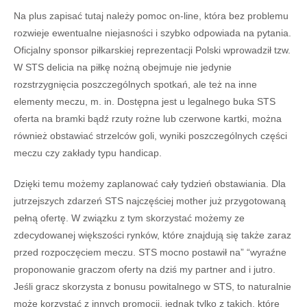
Na plus zapisać tutaj należy pomoc on-line, która bez problemu
rozwieje ewentualne niejasności i szybko odpowiada na pytania.
Oficjalny sponsor piłkarskiej reprezentacji Polski wprowadził tzw.
W STS delicia na piłkę nożną obejmuje nie jedynie
rozstrzygnięcia poszczególnych spotkań, ale też na inne
elementy meczu, m. in. Dostępna jest u legalnego buka STS
oferta na bramki bądź rzuty rożne lub czerwone kartki, można
również obstawiać strzelców goli, wyniki poszczególnych części
meczu czy zakłady typu handicap.
Dzięki temu możemy zaplanować cały tydzień obstawiania. Dla
jutrzejszych zdarzeń STS najczęściej mother już przygotowaną
pełną ofertę. W związku z tym skorzystać możemy ze
zdecydowanej większości rynków, które znajdują się także zaraz
przed rozpoczęciem meczu. STS mocno postawił na” “wyraźne
proponowanie graczom oferty na dziś my partner and i jutro.
Jeśli gracz skorzysta z bonusu powitalnego w STS, to naturalnie
może korzystać z innych promocji, jednak tylko z takich, które