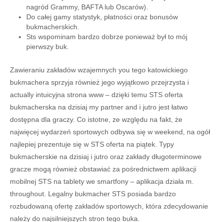
nagród Grammy, BAFTA lub Oscarów).
Do całej gamy statystyk, płatności oraz bonusów
bukmacherskich.
Sts wspominam bardzo dobrze ponieważ był to mój
pierwszy buk.
Zawieraniu zakładów wzajemnych you tego katowickiego
bukmachera sprzyja również jego wyjątkowo przejrzysta i
actually intuicyjna strona www – dzięki temu STS oferta
bukmacherska na dzisiaj my partner and i jutro jest łatwo
dostępna dla graczy. Co istotne, ze względu na fakt, że
najwięcej wydarzeń sportowych odbywa się w weekend, na ogół
najlepiej prezentuje się w STS oferta na piątek. Typy
bukmacherskie na dzisiaj i jutro oraz zakłady długoterminowe
gracze mogą również obstawiać za pośrednictwem aplikacji
mobilnej STS na tablety we smartfony – aplikacja działa m.
throughout. Legalny bukmacher STS posiada bardzo
rozbudowaną ofertę zakładów sportowych, która zdecydowanie
należy do najsilniejszych stron tego buka.