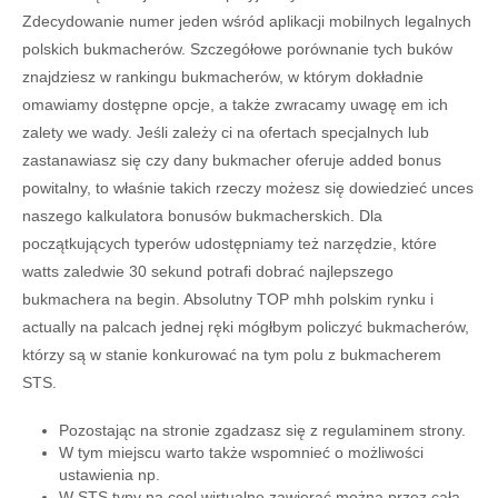
Zdecydowanie numer jeden wśród aplikacji mobilnych legalnych
polskich bukmacherów. Szczegółowe porównanie tych buków
znajdziesz w rankingu bukmacherów, w którym dokładnie
omawiamy dostępne opcje, a także zwracamy uwagę em ich
zalety we wady. Jeśli zależy ci na ofertach specjalnych lub
zastanawiasz się czy dany bukmacher oferuje added bonus
powitalny, to właśnie takich rzeczy możesz się dowiedzieć unces
naszego kalkulatora bonusów bukmacherskich. Dla
początkujących typerów udostępniamy też narzędzie, które
watts zaledwie 30 sekund potrafi dobrać najlepszego
bukmachera na begin. Absolutny TOP mhh polskim rynku i
actually na palcach jednej ręki mógłbym policzyć bukmacherów,
którzy są w stanie konkurować na tym polu z bukmacherem
STS.
Pozostając na stronie zgadzasz się z regulaminem strony.
W tym miejscu warto także wspomnieć o możliwości
ustawienia np.
W STS typy na cool wirtualne zawierać można przez całą