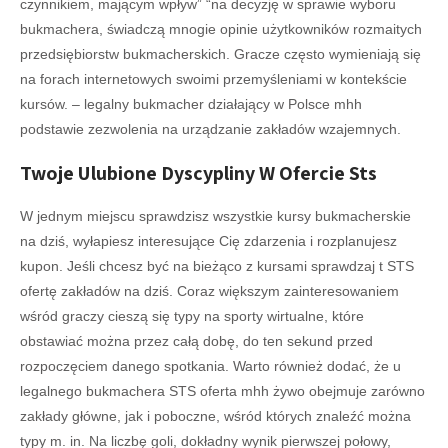
czynnikiem, mającym wpływ” “na decyzję w sprawie wyboru
bukmachera, świadczą mnogie opinie użytkowników rozmaitych
przedsiębiorstw bukmacherskich. Gracze często wymieniają się
na forach internetowych swoimi przemyśleniami w kontekście
kursów. – legalny bukmacher działający w Polsce mhh
podstawie zezwolenia na urządzanie zakładów wzajemnych.
Twoje Ulubione Dyscypliny W Ofercie Sts
W jednym miejscu sprawdzisz wszystkie kursy bukmacherskie
na dziś, wyłapiesz interesujące Cię zdarzenia i rozplanujesz
kupon. Jeśli chcesz być na bieżąco z kursami sprawdzaj t STS
ofertę zakładów na dziś. Coraz większym zainteresowaniem
wśród graczy cieszą się typy na sporty wirtualne, które
obstawiać można przez całą dobę, do ten sekund przed
rozpoczęciem danego spotkania. Warto również dodać, że u
legalnego bukmachera STS oferta mhh żywo obejmuje zarówno
zakłady główne, jak i poboczne, wśród których znaleźć można
typy m. in. Na liczbę goli, dokładny wynik pierwszej połowy,