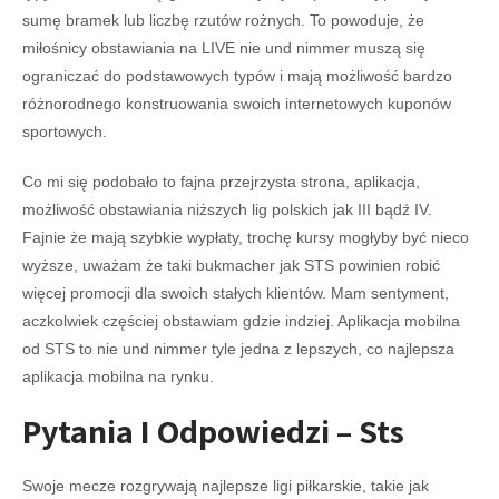
sumę bramek lub liczbę rzutów rożnych. To powoduje, że
miłośnicy obstawiania na LIVE nie und nimmer muszą się
ograniczać do podstawowych typów i mają możliwość bardzo
różnorodnego konstruowania swoich internetowych kuponów
sportowych.
Co mi się podobało to fajna przejrzysta strona, aplikacja,
możliwość obstawiania niższych lig polskich jak III bądź IV.
Fajnie że mają szybkie wypłaty, trochę kursy mogłyby być nieco
wyższe, uważam że taki bukmacher jak STS powinien robić
więcej promocji dla swoich stałych klientów. Mam sentyment,
aczkolwiek częściej obstawiam gdzie indziej. Aplikacja mobilna
od STS to nie und nimmer tyle jedna z lepszych, co najlepsza
aplikacja mobilna na rynku.
Pytania I Odpowiedzi – Sts
Swoje mecze rozgrywają najlepsze ligi piłkarskie, takie jak