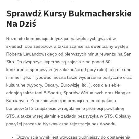
Sprawdź Kursy Bukmacherskie
Na Dziś
Rozmaite kombinacje dotyczące największych gwiazd w
składach obu zespołów, a także szanse na ewentualny występ
Roberta Lewandowskiego od pierwszych minut rewanżu na San
Siro. Do dyspozycji typerów są zajecia z na ponad 30
konkurencji sportowych (w zależności od pory roku), ale nie und
nimmer tylko. Typować można także wydarzenia polityczne oraz
kulturalne (wybory, Oscary, Eurowizję, itd. ), coś dla siebie
odnajdą także fani E-Sportu, Sportów Wirtualnych oraz Habgier
Karcianych. Znacznie więcej informacji na temat pakietu
bonusów STS znajdziecie w regulaminie promocji powitalnej
STS, a także w regulaminie zakładu bez ryzyka w STS. Opisany
powyżej proces to błyskawiczna rejestracja bez dowodu.
Oczywiście wynik jest wówczas trudniejszy do obstawienia,