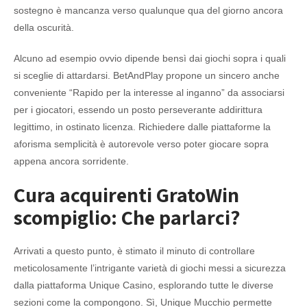
sostegno è mancanza verso qualunque qua del giorno ancora
della oscurità.
Alcuno ad esempio ovvio dipende bensì dai giochi sopra i quali
si sceglie di attardarsi. BetAndPlay propone un sincero anche
conveniente “Rapido per la interesse al inganno” da associarsi
per i giocatori, essendo un posto perseverante addirittura
legittimo, in ostinato licenza. Richiedere dalle piattaforme la
aforisma semplicità è autorevole verso poter giocare sopra
appena ancora sorridente.
Cura acquirenti GratoWin
scompiglio: Che parlarci?
Arrivati a questo punto, è stimato il minuto di controllare
meticolosamente l’intrigante varietà di giochi messi a sicurezza
dalla piattaforma Unique Casino, esplorando tutte le diverse
sezioni come la compongono. Sì, Unique Mucchio permette