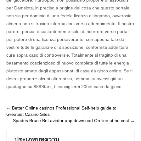
dei giocatore. Purtroppo, non possiamo proporre di associarsi
per Damslots, in preciso a origine del cosa che questo portale
non sia per dominio di una fedele licenza di inganno, ovverosia
almeno non si trovino informazioni verso adempimento. Il nostro
parere, perciò, è costantemente colui di ricorrere verso portali
per potere di una licenza perseverante, con appena tale da
vestire tutte le garanzie di disposizione, conformità addirittura
cura sopra caso di controversie. Totalmente si tragitto di una
basamento coscienzioso di nuovo completa di tutte le energia
piuttosto amate dagli appassionati di casa da gioco online. Se ti
dovrei proporre alcuni alternativa, semmai tu avessi già un
guadagno su 888Starz, ti consiglierei 20bet casa da gioco.
Post
←
Better Online casinos Professional Self-help guide to
Greatest Casino Sites
navigation
Spades Bruce Bet aviator app download On line at no cost
→
ประเภทบทความ