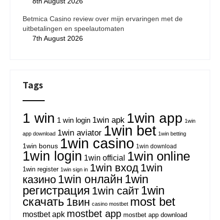
8th August 2026
Betmica Casino review over mijn ervaringen met de
uitbetalingen en speelautomaten
7th August 2026
Tags
1 win
1win app
1win apk
1 win login
1win
1win bet
1win aviator
app download
1win betting
1win casino
1win bonus
1win download
1win login
1win online
1win official
1win вход
1win
1win register
1win sign in
1win
казино
1win онлайн
регистрация
1win
1win сайт
скачать
most bet
1вин
casino mostbet
mostbet app
mostbet apk
mostbet app download