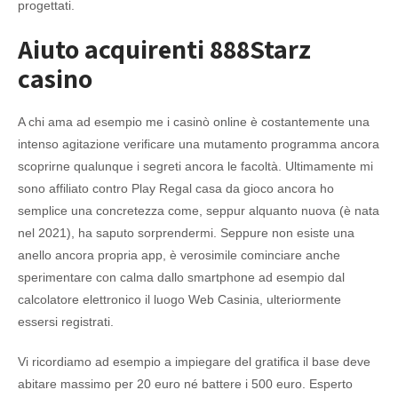
progettati.
Aiuto acquirenti 888Starz
casino
A chi ama ad esempio me i casinò online è costantemente una
intenso agitazione verificare una mutamento programma ancora
scoprirne qualunque i segreti ancora le facoltà. Ultimamente mi
sono affiliato contro Play Regal casa da gioco ancora ho
semplice una concretezza come, seppur alquanto nuova (è nata
nel 2021), ha saputo sorprendermi. Seppure non esiste una
anello ancora propria app, è verosimile cominciare anche
sperimentare con calma dallo smartphone ad esempio dal
calcolatore elettronico il luogo Web Casinia, ulteriormente
essersi registrati.
Vi ricordiamo ad esempio a impiegare del gratifica il base deve
abitare massimo per 20 euro né battere i 500 euro. Esperto