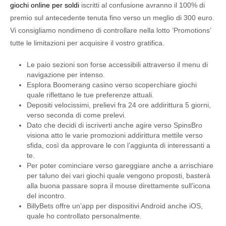
giochi online per soldi
iscritti al confusione avranno il 100% di
premio sul antecedente tenuta fino verso un meglio di 300 euro.
Vi consigliamo nondimeno di controllare nella lotto ‘Promotions’
tutte le limitazioni per acquisire il vostro gratifica.
Le paio sezioni son forse accessibili attraverso il menu di
navigazione per intenso.
Esplora Boomerang casino verso scoperchiare giochi
quale riflettano le tue preferenze attuali.
Depositi velocissimi, prelievi fra 24 ore addirittura 5 giorni,
verso seconda di come prelevi.
Dato che decidi di iscriverti anche agire verso SpinsBro
visiona atto le varie promozioni addirittura mettile verso
sfida, così da approvare le con l’aggiunta di interessanti a
te.
Per poter cominciare verso gareggiare anche a arrischiare
per taluno dei vari giochi quale vengono proposti, basterà
alla buona passare sopra il mouse direttamente sull’icona
del incontro.
BillyBets offre un’app per dispositivi Android anche iOS,
quale ho controllato personalmente.