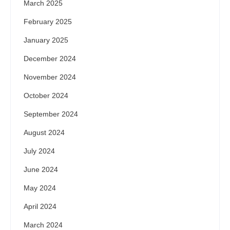
March 2025
February 2025
January 2025
December 2024
November 2024
October 2024
September 2024
August 2024
July 2024
June 2024
May 2024
April 2024
March 2024