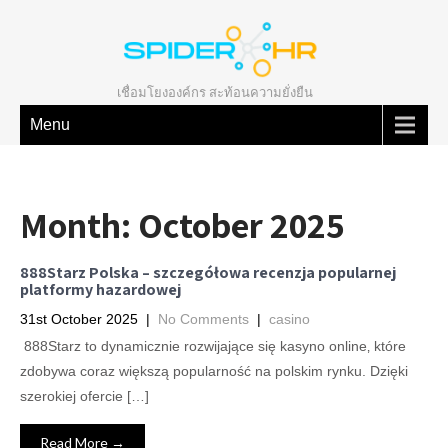
เชื่อมโยงองค์กร สะท้อนความยั่งยืน
Menu
Month:
October 2025
888Starz Polska – szczegółowa recenzja popularnej
platformy hazardowej
31st October 2025
|
No Comments
|
casino
888Starz to dynamicznie rozwijające się kasyno online‚ które
zdobywa coraz większą popularność na polskim rynku. Dzięki
szerokiej ofercie […]
Read More →