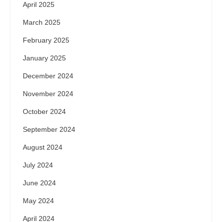
April 2025
March 2025
February 2025
January 2025
December 2024
November 2024
October 2024
September 2024
August 2024
July 2024
June 2024
May 2024
April 2024